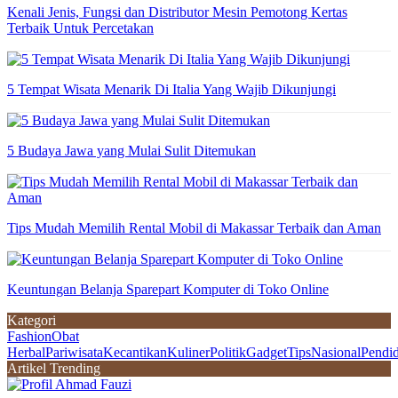
Kenali Jenis, Fungsi dan Distributor Mesin Pemotong Kertas
Terbaik Untuk Percetakan
5 Tempat Wisata Menarik Di Italia Yang Wajib Dikunjungi
5 Budaya Jawa yang Mulai Sulit Ditemukan
Tips Mudah Memilih Rental Mobil di Makassar Terbaik dan Aman
Keuntungan Belanja Sparepart Komputer di Toko Online
Kategori
Fashion
Obat
Herbal
Pariwisata
Kecantikan
Kuliner
Politik
Gadget
Tips
Nasional
Pendi
Artikel Trending