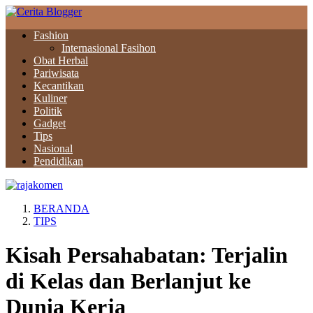
Fashion
Internasional Fasihon
Obat Herbal
Pariwisata
Kecantikan
Kuliner
Politik
Gadget
Tips
Nasional
Pendidikan
BERANDA
TIPS
Kisah Persahabatan: Terjalin
di Kelas dan Berlanjut ke
Dunia Kerja