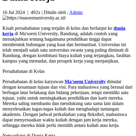
16 Jul 2024
|
492x
| Ditulis oleh :
Admin
Kisah persahabatan yang terjalin di kelas dan berlanjut ke
dunia
kerja
di Ma'soem University, Bandung, adalah contoh yang
menakjubkan tentang bagaimana pendidikan tinggi dapat
membentuk hubungan yang kuat dan bermanfaat. Universitas ini
telah menjadi salah satu universitas swasta yang paling diminati di
Bandung, dengan kombinasi biaya kuliah yang terjangkau, fasilitas
kampus yang memadai, dan prospek kerja yang menjanjikan.
Persahabatan di Kelas
Persahabatan di kelas karyawan
Ma'soem University
dimulai
dengan kesamaan tujuan dan visi. Para mahasiswa yang berasal dari
berbagai latar belakang dan bidang pekerjaan, tetapi memiliki satu
tujuan, yaitu untuk meningkatkan pendidikan dan karir mereka.
Mereka saling membantu dan mendukung satu sama lain dalam
menyelesaikan tugas-tugas kuliah dan menghadapi tantangan
akademis. Dengan jadwal perkuliahan yang fleksibel, mahasiswa
dapat menyesuaikan waktu kuliah dengan jam kerja mereka,
sehingga mereka tidak perlu memilih antara kuliah atau kerja.
Networking di Dunia Kerja