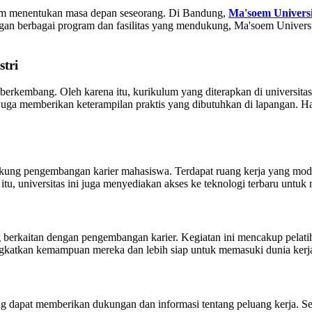
alam menentukan masa depan seseorang. Di Bandung,
Ma'soem Universi
gan berbagai program dan fasilitas yang mendukung, Ma'soem Universi
tri
kembang. Oleh karena itu, kurikulum yang diterapkan di universitas in
i juga memberikan keterampilan praktis yang dibutuhkan di lapangan.
ukung pengembangan karier mahasiswa. Terdapat ruang kerja yang mod
 itu, universitas ini juga menyediakan akses ke teknologi terbaru un
 berkaitan dengan pengembangan karier. Kegiatan ini mencakup pelatih
ingkatkan kemampuan mereka dan lebih siap untuk memasuki dunia kerj
g dapat memberikan dukungan dan informasi tentang peluang kerja. Sela