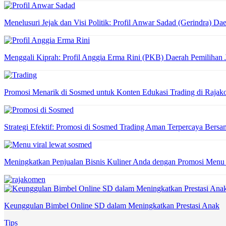
Menelusuri Jejak dan Visi Politik: Profil Anwar Sadad (Gerindra) Da
Menggali Kiprah: Profil Anggia Erma Rini (PKB) Daerah Pemilihan
Promosi Menarik di Sosmed untuk Konten Edukasi Trading di Raja
Strategi Efektif: Promosi di Sosmed Trading Aman Terpercaya Ber
Meningkatkan Penjualan Bisnis Kuliner Anda dengan Promosi Menu
Keunggulan Bimbel Online SD dalam Meningkatkan Prestasi Anak
Tips