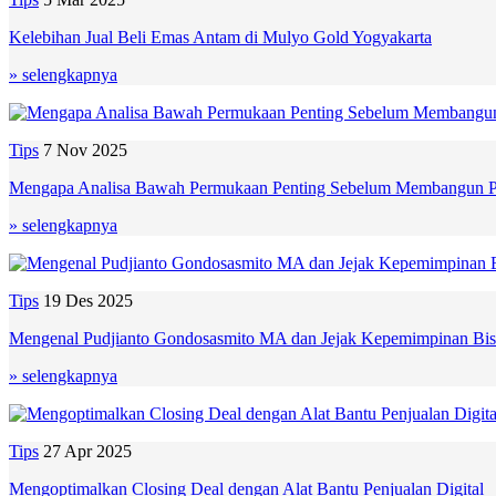
Kelebihan Jual Beli Emas Antam di Mulyo Gold Yogyakarta
» selengkapnya
Tips
7 Nov 2025
Mengapa Analisa Bawah Permukaan Penting Sebelum Membangun P
» selengkapnya
Tips
19 Des 2025
Mengenal Pudjianto Gondosasmito MA dan Jejak Kepemimpinan Bis
» selengkapnya
Tips
27 Apr 2025
Mengoptimalkan Closing Deal dengan Alat Bantu Penjualan Digital