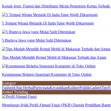
Kenali Jenis, Fungsi dan Distributor Mesin Pemotong Kertas Terbaik
5 Tempat Wisata Menarik Di Italia Yang Wajib Dikunjungi
5 Budaya Jawa yang Mulai Sulit Ditemukan
Tips Mudah Memilih Rental Mobil di Makassar Terbaik dan Aman
Keuntungan Belanja Sparepart Komputer di Toko Online
Kategori
Fashion
Obat Herbal
Pariwisata
Kecantikan
Kuliner
Politik
Gadget
Tips
N
Artikel Trending
Menelusuri Jejak Profil Ahmad Fauzi (PKB) Daerah Pemilihan Bante