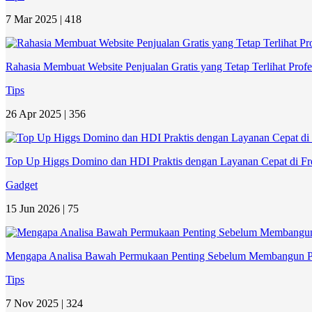
7 Mar 2025 |
418
Rahasia Membuat Website Penjualan Gratis yang Tetap Terlihat Profe
Tips
26 Apr 2025 |
356
Top Up Higgs Domino dan HDI Praktis dengan Layanan Cepat di Fr
Gadget
15 Jun 2026 |
75
Mengapa Analisa Bawah Permukaan Penting Sebelum Membangun P
Tips
7 Nov 2025 |
324