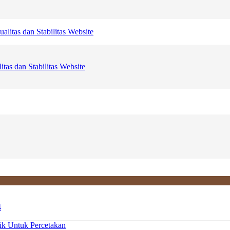
tas dan Stabilitas Website
4