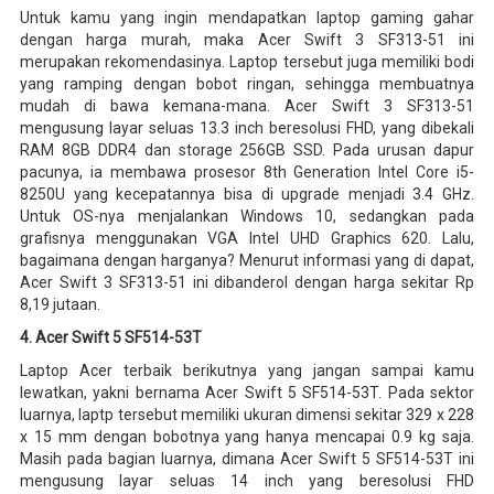
Untuk kamu yang ingin mendapatkan laptop gaming gahar
dengan harga murah, maka Acer Swift 3 SF313-51 ini
merupakan rekomendasinya. Laptop tersebut juga memiliki bodi
yang ramping dengan bobot ringan, sehingga membuatnya
mudah di bawa kemana-mana. Acer Swift 3 SF313-51
mengusung layar seluas 13.3 inch beresolusi FHD, yang dibekali
RAM 8GB DDR4 dan storage 256GB SSD. Pada urusan dapur
pacunya, ia membawa prosesor 8th Generation Intel Core i5-
8250U yang kecepatannya bisa di upgrade menjadi 3.4 GHz.
Untuk OS-nya menjalankan Windows 10, sedangkan pada
grafisnya menggunakan VGA Intel UHD Graphics 620. Lalu,
bagaimana dengan harganya? Menurut informasi yang di dapat,
Acer Swift 3 SF313-51 ini dibanderol dengan harga sekitar Rp
8,19 jutaan.
4. Acer Swift 5 SF514-53T
Laptop Acer terbaik berikutnya yang jangan sampai kamu
lewatkan, yakni bernama Acer Swift 5 SF514-53T. Pada sektor
luarnya, laptp tersebut memiliki ukuran dimensi sekitar 329 x 228
x 15 mm dengan bobotnya yang hanya mencapai 0.9 kg saja.
Masih pada bagian luarnya, dimana Acer Swift 5 SF514-53T ini
mengusung layar seluas 14 inch yang beresolusi FHD