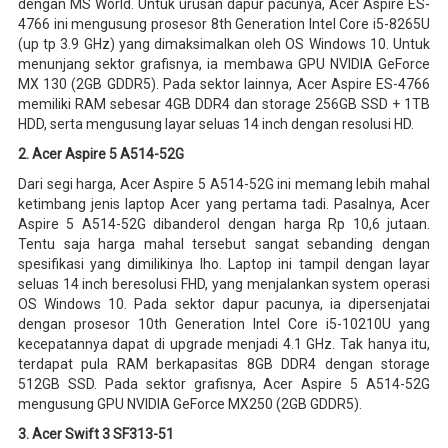
dengan MS World. Untuk urusan dapur pacunya, Acer Aspire ES-
4766 ini mengusung prosesor 8th Generation Intel Core i5-8265U
(up tp 3.9 GHz) yang dimaksimalkan oleh OS Windows 10. Untuk
menunjang sektor grafisnya, ia membawa GPU NVIDIA GeForce
MX 130 (2GB GDDR5). Pada sektor lainnya, Acer Aspire ES-4766
memiliki RAM sebesar 4GB DDR4 dan storage 256GB SSD + 1TB
HDD, serta mengusung layar seluas 14 inch dengan resolusi HD.
2. Acer Aspire 5 A514-52G
Dari segi harga, Acer Aspire 5 A514-52G ini memang lebih mahal
ketimbang jenis laptop Acer yang pertama tadi. Pasalnya, Acer
Aspire 5 A514-52G dibanderol dengan harga Rp 10,6 jutaan.
Tentu saja harga mahal tersebut sangat sebanding dengan
spesifikasi yang dimilikinya lho. Laptop ini tampil dengan layar
seluas 14 inch beresolusi FHD, yang menjalankan system operasi
OS Windows 10. Pada sektor dapur pacunya, ia dipersenjatai
dengan prosesor 10th Generation Intel Core i5-10210U yang
kecepatannya dapat di upgrade menjadi 4.1 GHz. Tak hanya itu,
terdapat pula RAM berkapasitas 8GB DDR4 dengan storage
512GB SSD. Pada sektor grafisnya, Acer Aspire 5 A514-52G
mengusung GPU NVIDIA GeForce MX250 (2GB GDDR5).
3. Acer Swift 3 SF313-51