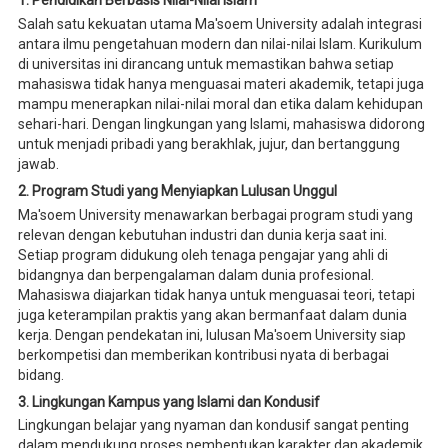
1. Pendidikan Berbasis Nilai-Nilai Islam
Salah satu kekuatan utama Ma'soem University adalah integrasi
antara ilmu pengetahuan modern dan nilai-nilai Islam. Kurikulum
di universitas ini dirancang untuk memastikan bahwa setiap
mahasiswa tidak hanya menguasai materi akademik, tetapi juga
mampu menerapkan nilai-nilai moral dan etika dalam kehidupan
sehari-hari. Dengan lingkungan yang Islami, mahasiswa didorong
untuk menjadi pribadi yang berakhlak, jujur, dan bertanggung
jawab.
2. Program Studi yang Menyiapkan Lulusan Unggul
Ma'soem University menawarkan berbagai program studi yang
relevan dengan kebutuhan industri dan dunia kerja saat ini.
Setiap program didukung oleh tenaga pengajar yang ahli di
bidangnya dan berpengalaman dalam dunia profesional.
Mahasiswa diajarkan tidak hanya untuk menguasai teori, tetapi
juga keterampilan praktis yang akan bermanfaat dalam dunia
kerja. Dengan pendekatan ini, lulusan Ma'soem University siap
berkompetisi dan memberikan kontribusi nyata di berbagai
bidang.
3. Lingkungan Kampus yang Islami dan Kondusif
Lingkungan belajar yang nyaman dan kondusif sangat penting
dalam mendukung proses pembentukan karakter dan akademik