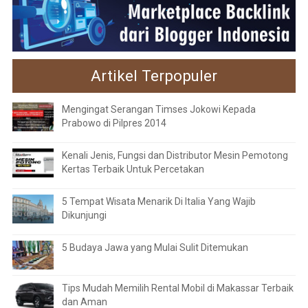
Artikel Terpopuler
Mengingat Serangan Timses Jokowi Kepada
Prabowo di Pilpres 2014
Kenali Jenis, Fungsi dan Distributor Mesin Pemotong
Kertas Terbaik Untuk Percetakan
5 Tempat Wisata Menarik Di Italia Yang Wajib
Dikunjungi
5 Budaya Jawa yang Mulai Sulit Ditemukan
Tips Mudah Memilih Rental Mobil di Makassar Terbaik
dan Aman