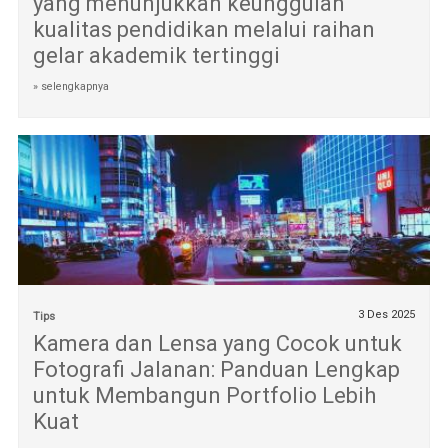
yang menunjukkan keunggulan
kualitas pendidikan melalui raihan
gelar akademik tertinggi
» selengkapnya
3 Des 2025
Tips
Kamera dan Lensa yang Cocok untuk
Fotografi Jalanan: Panduan Lengkap
untuk Membangun Portfolio Lebih
Kuat