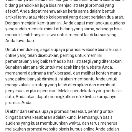
bidang pendidikan juga bisa menjadi strategi promosi yang
efektif. Anda dapat menawarkan kerja sama dalam bentuk
artikel tamu atau video kolaborasi yang dapat berjalan dua arah.
Dengan menjalin kemitraan ini, Anda dapat menjangkau audiens
yang sudah memiliki minat di bidang yang sama, sehingga bisa
menarik lebih banyak siswa untuk mendaftar di kursus yang
Anda tawarkan.
Untuk mendukung segala upaya promosi website bisnis kursus
online yang telah disebutkan, penting untuk memiliki
pemantauan yang baik terhadap hasil strategi yang diterapkan.
Gunakan alat analitik untuk melacak kinerja website Anda,
memahami darimana trafik berasal, dan melihat konten mana
yang paling banyak diminati. Ini akan membantu Anda untuk
mengevaluasi strategi yang telah diterapkan dan membuat
penyesuaian jika diperlukan. Melalui pendekatan yang berbasis
data, Anda akan dapat meningkatkan efektivitas kampanye
promosi Anda.
Di akhir dari semua upaya promosi tersebut, penting untuk
diingat bahwa kesabaran adalah kunci. Membangun basis
audiens yang kuat membutuhkan waktu, dan terus menerus
melakukan promosi website bisnis kursus online Anda adalah