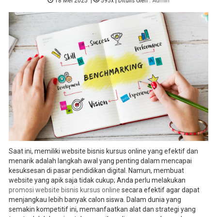
18 Mei 2025
|
595x
| Ditulis oleh :
Admin
Saat ini, memiliki website bisnis kursus online yang efektif dan
menarik adalah langkah awal yang penting dalam mencapai
kesuksesan di pasar pendidikan digital. Namun, membuat
website yang apik saja tidak cukup; Anda perlu melakukan
promosi website bisnis kursus online
secara efektif agar dapat
menjangkau lebih banyak calon siswa. Dalam dunia yang
semakin kompetitif ini, memanfaatkan alat dan strategi yang