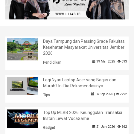
Daya Tampung dan Passing Grade Fakultas
Kesehatan Masyarakat Universitas Jember
2026
19 Mar 2025 |
693
Pendidikan
Lagi Nyari Laptop Acer yang Bagus dan
Murah? Ini Dia Rekomendasinya
14 Sep 2020 |
2792
Tips
Top Up MLBB 2026: Keunggulan Transaksi
Instan Lewat VocaGame
21 Jan 2026 |
362
Gadget