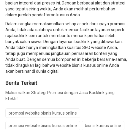
bagian integral dari proses ini. Dengan berbagai alat dan strategi
yang tepat seiring waktu, Anda akan melihat pertumbuhan
dalam jumlah pendaftaran kursus Anda.
Dalam rangka memaksimalkan setiap aspek dari upaya promosi
Anda, tidak ada salahnya untuk memanfaatkan layanan seperti
rajabacklink.com untuk membantu menarik perhatian lebih
banyak calon siswa. Dengan layanan backlink yang ditawarkan,
Anda tidak hanya meningkatkan kualitas SEO website Anda,
tetapi juga memperluas jangkauan pemasaran konten yang
Anda buat. Dengan semua komponen ini bekerja bersama-sama,
tidak diragukan lagi bahwa website bisnis kursus online Anda
akan bersinar di dunia digital.
Berita Terkait
Maksimalkan Strategi Promosi dengan Jasa Backlink yang
Efektif
promosi website bisnis kursus online
promosi website bisnis kursus online
bisnis kursus online