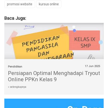
promosi website
kursus online
Baca Juga:
17 Jun 2025
Pendidikan
Persiapan Optimal Menghadapi Tryout
Online PPKn Kelas 9
» selengkapnya