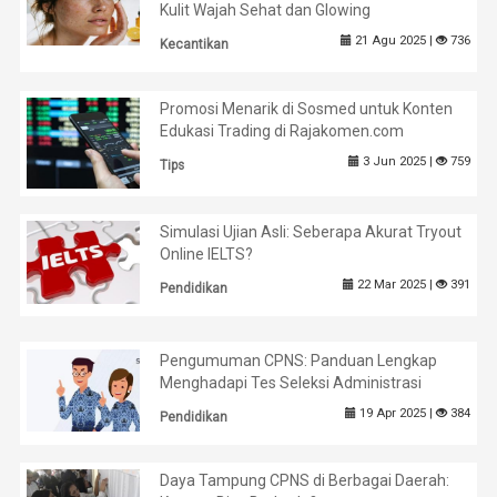
Kulit Wajah Sehat dan Glowing
21 Agu 2025 |
736
Kecantikan
Promosi Menarik di Sosmed untuk Konten
Edukasi Trading di Rajakomen.com
3 Jun 2025 |
759
Tips
Simulasi Ujian Asli: Seberapa Akurat Tryout
Online IELTS?
22 Mar 2025 |
391
Pendidikan
Pengumuman CPNS: Panduan Lengkap
Menghadapi Tes Seleksi Administrasi
19 Apr 2025 |
384
Pendidikan
Daya Tampung CPNS di Berbagai Daerah: