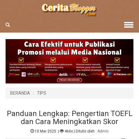
BERANDA
TIPS
Panduan Lengkap: Pengertian TOEFL
dan Cara Meningkatkan Skor
10 Mar 2025
|
466x
| Ditulis oleh :
Admin