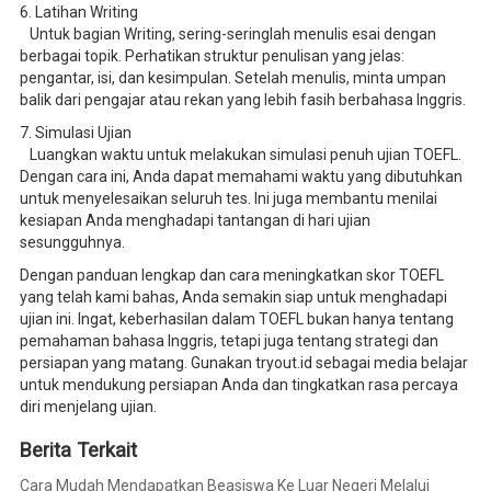
6. Latihan Writing
Untuk bagian Writing, sering-seringlah menulis esai dengan
berbagai topik. Perhatikan struktur penulisan yang jelas:
pengantar, isi, dan kesimpulan. Setelah menulis, minta umpan
balik dari pengajar atau rekan yang lebih fasih berbahasa Inggris.
7. Simulasi Ujian
Luangkan waktu untuk melakukan simulasi penuh ujian TOEFL.
Dengan cara ini, Anda dapat memahami waktu yang dibutuhkan
untuk menyelesaikan seluruh tes. Ini juga membantu menilai
kesiapan Anda menghadapi tantangan di hari ujian
sesungguhnya.
Dengan panduan lengkap dan cara meningkatkan skor TOEFL
yang telah kami bahas, Anda semakin siap untuk menghadapi
ujian ini. Ingat, keberhasilan dalam TOEFL bukan hanya tentang
pemahaman bahasa Inggris, tetapi juga tentang strategi dan
persiapan yang matang. Gunakan tryout.id sebagai media belajar
untuk mendukung persiapan Anda dan tingkatkan rasa percaya
diri menjelang ujian.
Berita Terkait
Cara Mudah Mendapatkan Beasiswa Ke Luar Negeri Melalui