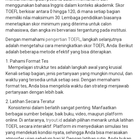
menggunakan bahasa Inggris dalam konteks akademik. Skor
TOEFL berkisar antara 0 hingga 120, di mana setiap bagian
memiliki nilai maksimum 30. Lembaga pendidikan biasanya
menetapkan skor minimum yang diterima untuk calon
mahasiswa, dan angka ini bervariasi tergantung pada institusi.
Dengan memahami
pengertian TOEFL
, langkah selanjutnya
adalah mengetahui cara meningkatkan skor TOEFL Anda. Berikut
adalah beberapa metode efektif yang bisa diterapkan.
1. Pahami Format Tes
Mempelajari struktur tes adalah langkah awal yang krusial.
Kenali setiap bagian, jenis pertanyaan yang mungkin muncul, dan
waktu yang tersedia untuk setiap sesi. Dengan memahami
format tes, Anda bisa mengelola waktu dan strategi menjawab
pertanyaan dengan lebih baik.
2. Latihan Secara Teratur
Konsistensi dalam berlatih sangat penting. Manfaatkan
berbagai sumber belajar, baik buku, video, maupun platform
online. Di antaranya,
tryout.id
adalah pilihan menarik untuk latihan
TOEFL secara interaktif. Platform ini menyediakan simulasi tes
yang mendekati kondisi nyata, sehingga Anda bisa merasakan
atmosfer ujian sebelum hari H. Dengan latihan rutin, Anda bukan