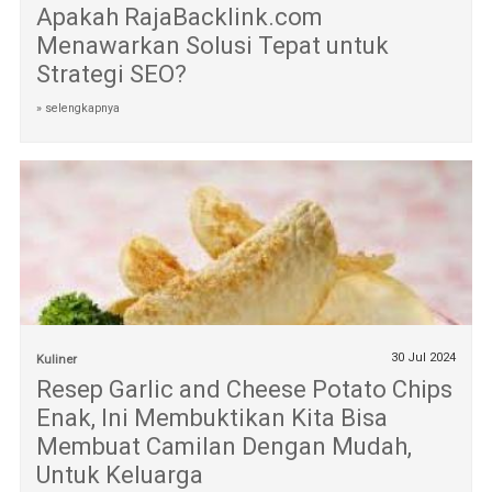
Apakah RajaBacklink.com
Menawarkan Solusi Tepat untuk
Strategi SEO?
» selengkapnya
30 Jul 2024
Kuliner
Resep Garlic and Cheese Potato Chips
Enak, Ini Membuktikan Kita Bisa
Membuat Camilan Dengan Mudah,
Untuk Keluarga