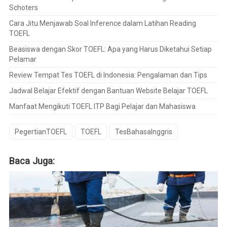
Schoters
Cara Jitu Menjawab Soal Inference dalam Latihan Reading
TOEFL
Beasiswa dengan Skor TOEFL: Apa yang Harus Diketahui Setiap
Pelamar
Review Tempat Tes TOEFL di Indonesia: Pengalaman dan Tips
Jadwal Belajar Efektif dengan Bantuan Website Belajar TOEFL
Manfaat Mengikuti TOEFL ITP Bagi Pelajar dan Mahasiswa
PegertianTOEFL
TOEFL
TesBahasaInggris
Baca Juga: