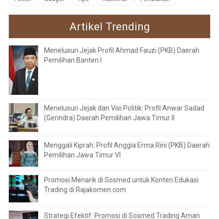
Artikel Trending
Menelusuri Jejak Profil Ahmad Fauzi (PKB) Daerah
Pemilihan Banten I
Menelusuri Jejak dan Visi Politik: Profil Anwar Sadad
(Gerindra) Daerah Pemilihan Jawa Timur II
Menggali Kiprah: Profil Anggia Erma Rini (PKB) Daerah
Pemilihan Jawa Timur VI
Promosi Menarik di Sosmed untuk Konten Edukasi
Trading di Rajakomen.com
Strategi Efektif: Promosi di Sosmed Trading Aman