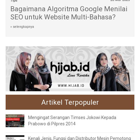
Tips
Bagaimana Algoritma Google Menilai
SEO untuk Website Multi-Bahasa?
» selengkapnya
Artikel Terpopuler
Mengingat Serangan Timses Jokowi Kepada
Prabowo di Pilpres 2014
Kenali Jenis, Fungsi dan Distributor Mesin Pemotong