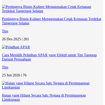
Pentingnya Bisnis Kuliner Menggunakan Cetak Kemasan Terdekat
Tangerang Selatan
Tips
26 Des 2025 |
261
Cara Memilih Pelatihan APAR yang Efektif untuk Tim Tanggap
Darurat Perusahaan
Tips
25 Jun 2026 |
76
Hutan yang Hilang Secara Sah: Negara di Persimpangan
Lingkungan