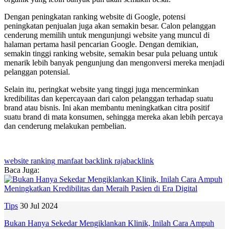
Dengan peningkatan ranking website di Google, potensi
peningkatan penjualan juga akan semakin besar. Calon pelanggan
cenderung memilih untuk mengunjungi website yang muncul di
halaman pertama hasil pencarian Google. Dengan demikian,
semakin tinggi ranking website, semakin besar pula peluang untuk
menarik lebih banyak pengunjung dan mengonversi mereka menjadi
pelanggan potensial.
Selain itu, peringkat website yang tinggi juga mencerminkan
kredibilitas dan kepercayaan dari calon pelanggan terhadap suatu
brand atau bisnis. Ini akan membantu meningkatkan citra positif
suatu brand di mata konsumen, sehingga mereka akan lebih percaya
dan cenderung melakukan pembelian.
website ranking
manfaat backlink
rajabacklink
Baca Juga:
Tips
30 Jul 2024
Bukan Hanya Sekedar Mengiklankan Klinik, Inilah Cara Ampuh