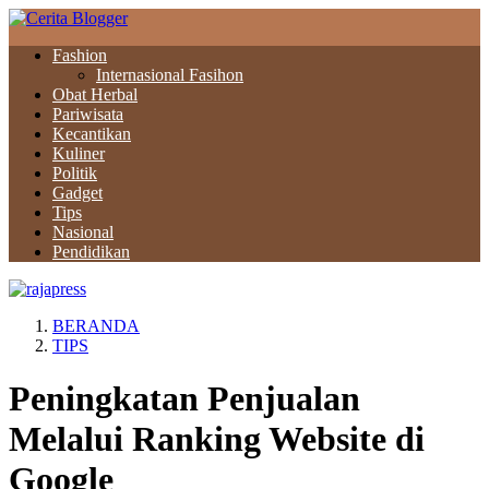
Fashion
Internasional Fasihon
Obat Herbal
Pariwisata
Kecantikan
Kuliner
Politik
Gadget
Tips
Nasional
Pendidikan
BERANDA
TIPS
Peningkatan Penjualan
Melalui Ranking Website di
Google