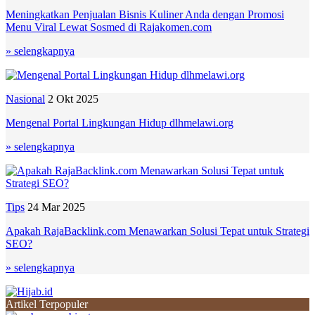
Meningkatkan Penjualan Bisnis Kuliner Anda dengan Promosi
Menu Viral Lewat Sosmed di Rajakomen.com
» selengkapnya
Nasional
2 Okt 2025
Mengenal Portal Lingkungan Hidup dlhmelawi.org
» selengkapnya
Tips
24 Mar 2025
Apakah RajaBacklink.com Menawarkan Solusi Tepat untuk Strategi
SEO?
» selengkapnya
Artikel Terpopuler