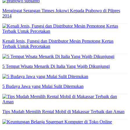
Mengingat Serangan Timses Jokowi Kepada Prabowo di Pilpres
2014
Kenali Jenis, Fungsi dan Distributor Mesin Pemotong Kertas
Terbaik Untuk Percetakan
5 Tempat Wisata Menarik Di Italia Yang Wajib Dikunjungi
5 Budaya Jawa yang Mulai Sulit Ditemukan
Tips Mudah Memilih Rental Mobil di Makassar Terbaik dan Aman