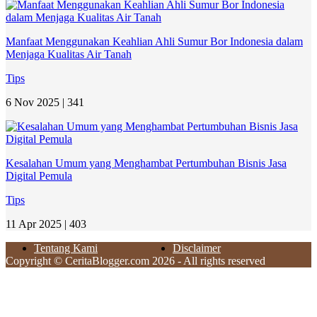
Manfaat Menggunakan Keahlian Ahli Sumur Bor Indonesia dalam
Menjaga Kualitas Air Tanah
Tips
6 Nov 2025 |
341
Kesalahan Umum yang Menghambat Pertumbuhan Bisnis Jasa
Digital Pemula
Tips
11 Apr 2025 |
403
Tentang Kami
Disclaimer
Copyright © CeritaBlogger.com 2026 - All rights reserved