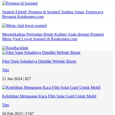
Strategi Efektif: Promosi di Sosmed Trading Aman Terpercaya
Bersama Rajakomen.com
Meningkatkan Penjualan Bisnis Kuliner Anda dengan Promosi
Menu Viral Lewat Sosmed di Rajakomen.com
Fitur Yang Sebaiknya Dimiliki Website Bisnis
Tips
21 Jun 2024 |
827
Kelebihan Memasang Kaca Film Solar Gard Untuk Mobil
Tips
10 Feb 2023 |
1747