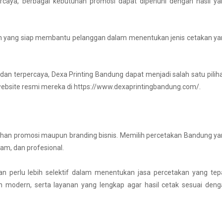
caya, berbagai kebutuhan promosi dapat dipenuhi dengan hasil ya
tim yang siap membantu pelanggan dalam menentukan jenis cetakan y
an terpercaya, Dexa Printing Bandung dapat menjadi salah satu pilih
 website resmi mereka di https://www.dexaprintingbandung.com/.
uhan promosi maupun branding bisnis. Memilih percetakan Bandung y
am, dan profesional.
an perlu lebih selektif dalam menentukan jasa percetakan yang tep
 modern, serta layanan yang lengkap agar hasil cetak sesuai deng