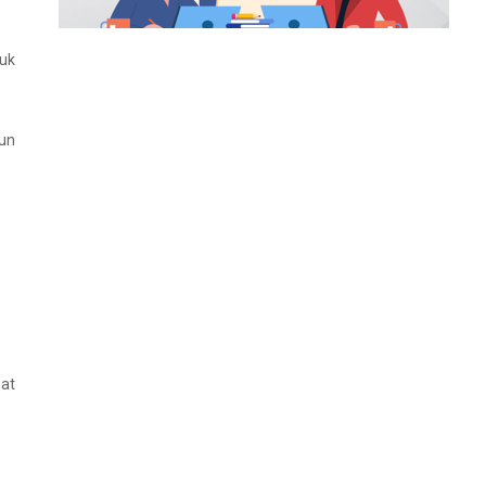
tuk
un
pat