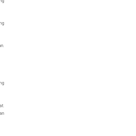
ng
ang
an.
ang
at.
an