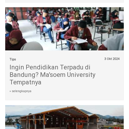
3 Okt 2024
Tips
Ingin Pendidikan Terpadu di
Bandung? Ma'soem University
Tempatnya
» selengkapnya