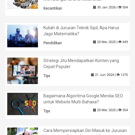
30 Jan 2026 |
504
Kecantikan
Kuliah di Jurusan Teknik Sipil, Apa Harus
Jago Matematika?
20 Mar 2025 |
449
Pendidikan
Strategi Jitu Mendapatkan Konten yang
Cepat Populer
21 Jun 2024 |
1270
Tips
Bagaimana Algoritma Google Menilai SEO
untuk Website Multi-Bahasa?
20 Mar 2025 |
354
Tips
Cara Mempersiapkan Diri Masuk ke Jurusan