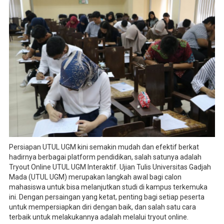
Persiapan UTUL UGM kini semakin mudah dan efektif berkat
hadirnya berbagai platform pendidikan, salah satunya adalah
Tryout Online UTUL UGM Interaktif. Ujian Tulis Universitas Gadjah
Mada (UTUL UGM) merupakan langkah awal bagi calon
mahasiswa untuk bisa melanjutkan studi di kampus terkemuka
ini. Dengan persaingan yang ketat, penting bagi setiap peserta
untuk mempersiapkan diri dengan baik, dan salah satu cara
terbaik untuk melakukannya adalah melalui tryout online.