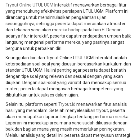
Tryout Online UTUL UGM
Interaktif menawarkan berbagai fitur
yang mendukung efektivitas persiapan UTUL UGM. Platform ini
dirancang untuk mensimulasikan pengalaman ujian
sesungguhnya, sehingga peserta dapat merasakan atmosfer
dan tekanan yang akan mereka hadapi pada hari H. Dengan
adanya fitur interaktif, peserta dapat mendapatkan umpan balik
langsung mengenai performa mereka, yang pastinya sangat
berguna untuk perbaikan diri.
Keunggulan lain dari Tryout Online UTUL UGM Interaktif adalah
ketersediaan soal-soal yang disusun berdasarkan kurikulum dan
standar UTUL UGM. Hal ini penting agar peserta dapat berlatih
dengan tipe soal yang relevan dan sesuai dengan yang akan
diujikan. Dengan soal-soal yang variatif dan mencakup semua
materi, peserta dapat mengasah berbagai kompetensi yang
dibutuhkan untuk sukses dalam ujian.
Selain itu, platform seperti
Tryout.id
menawarkan fitur analisis
hasil yang mendalam. Setelah menyelesaikan tryout, peserta
akan mendapatkan laporan lengkap tentang performa mereka.
Laporan ini mencakup area mana yang sudah dikuasai dengan
baik dan bagian mana yang masih memerlukan peningkatan.
Melalui analisis yang detail ini, peserta dapat menyusun strategi