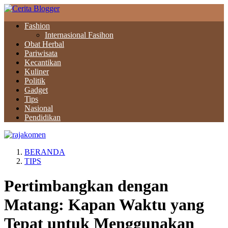
Fashion
Internasional Fasihon
Obat Herbal
Pariwisata
Kecantikan
Kuliner
Politik
Gadget
Tips
Nasional
Pendidikan
BERANDA
TIPS
Pertimbangkan dengan
Matang: Kapan Waktu yang
Tepat untuk Menggunakan