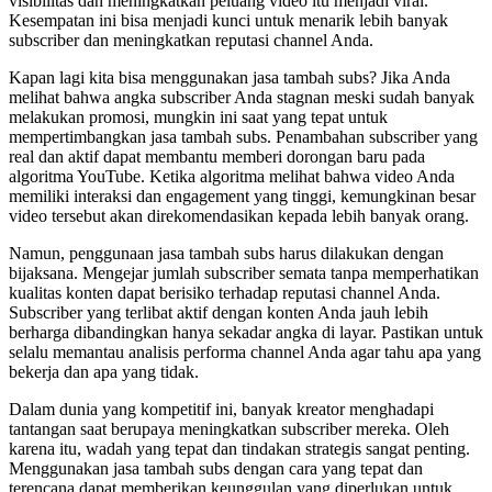
visibilitas dan meningkatkan peluang video itu menjadi viral.
Kesempatan ini bisa menjadi kunci untuk menarik lebih banyak
subscriber dan meningkatkan reputasi channel Anda.
Kapan lagi kita bisa menggunakan jasa tambah subs? Jika Anda
melihat bahwa angka subscriber Anda stagnan meski sudah banyak
melakukan promosi, mungkin ini saat yang tepat untuk
mempertimbangkan jasa tambah subs. Penambahan subscriber yang
real dan aktif dapat membantu memberi dorongan baru pada
algoritma YouTube. Ketika algoritma melihat bahwa video Anda
memiliki interaksi dan engagement yang tinggi, kemungkinan besar
video tersebut akan direkomendasikan kepada lebih banyak orang.
Namun, penggunaan jasa tambah subs harus dilakukan dengan
bijaksana. Mengejar jumlah subscriber semata tanpa memperhatikan
kualitas konten dapat berisiko terhadap reputasi channel Anda.
Subscriber yang terlibat aktif dengan konten Anda jauh lebih
berharga dibandingkan hanya sekadar angka di layar. Pastikan untuk
selalu memantau analisis performa channel Anda agar tahu apa yang
bekerja dan apa yang tidak.
Dalam dunia yang kompetitif ini, banyak kreator menghadapi
tantangan saat berupaya meningkatkan subscriber mereka. Oleh
karena itu, wadah yang tepat dan tindakan strategis sangat penting.
Menggunakan jasa tambah subs dengan cara yang tepat dan
terencana dapat memberikan keunggulan yang diperlukan untuk