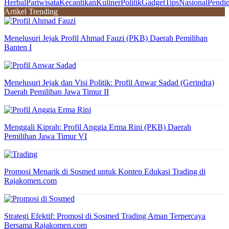
Herbal
Pariwisata
Kecantikan
Kuliner
Politik
Gadget
Tips
Nasional
Pendi
Artikel Trending
Menelusuri Jejak Profil Ahmad Fauzi (PKB) Daerah Pemilihan
Banten I
Menelusuri Jejak dan Visi Politik: Profil Anwar Sadad (Gerindra)
Daerah Pemilihan Jawa Timur II
Menggali Kiprah: Profil Anggia Erma Rini (PKB) Daerah
Pemilihan Jawa Timur VI
Promosi Menarik di Sosmed untuk Konten Edukasi Trading di
Rajakomen.com
Strategi Efektif: Promosi di Sosmed Trading Aman Terpercaya
Bersama Rajakomen.com