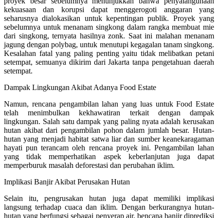
proyek besar sebelumnya menunjukkan bahwa penyalahgunaan
kekuasaan dan korupsi dapat menggerogoti anggaran yang
seharusnya dialokasikan untuk kepentingan publik. Proyek yang
sebelumnya untuk menanam singkong dalam rangka membuat mie
dari singkong, ternyata hasilnya zonk. Saat ini malahan menanam
jagung dengan polybag, untuk menutupi kegagalan tanam singkong.
Kesalahan fatal yang paling penting yaitu tidak melibatkan petani
setempat, semuanya dikirim dari Jakarta tanpa pengetahuan daerah
setempat.
Dampak Lingkungan Akibat Adanya Food Estate
Namun, rencana pengambilan lahan yang luas untuk Food Estate
telah menimbulkan kekhawatiran terkait dengan dampak
lingkungan. Salah satu dampak yang paling nyata adalah kerusakan
hutan akibat dari pengambilan pohon dalam jumlah besar. Hutan-
hutan yang menjadi habitat satwa liar dan sumber keanekaragaman
hayati pun terancam oleh rencana proyek ini. Pengambilan lahan
yang tidak memperhatikan aspek keberlanjutan juga dapat
memperburuk masalah deforestasi dan perubahan iklim.
Implikasi Banjir Akibat Perusakan Hutan
Selain itu, pengrusakan hutan juga dapat memiliki implikasi
langsung terhadap cuaca dan iklim. Dengan berkurangnya hutan-
hutan yang berfungsi sebagai penyerap air, bencana banjir diprediksi