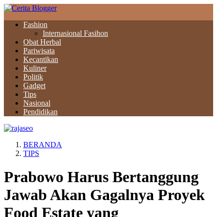
Fashion
Internasional Fasihon
Obat Herbal
Pariwisata
Kecantikan
Kuliner
Politik
Gadget
Tips
Nasional
Pendidikan
BERANDA
TIPS
Prabowo Harus Bertanggung
Jawab Akan Gagalnya Proyek
Food Estate yang