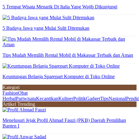
5 Tempat Wisata Menarik Di Italia Yang Wajib Dikunjungi
5 Budaya Jawa yang Mulai Sulit Ditemukan
Tips Mudah Memilih Rental Mobil di Makassar Terbaik dan Aman
Keuntungan Belanja Sparepart Komputer di Toko Online
Kategori
Fashion
Obat
Herbal
Pariwisata
Kecantikan
Kuliner
Politik
Gadget
Tips
Nasional
Pendi
Artikel Trending
Menelusuri Jejak Profil Ahmad Fauzi (PKB) Daerah Pemilihan
Banten I