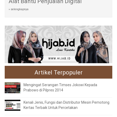
Alat Bantu Penjualan Digital
» selengkapnya
Artikel Terpopuler
Mengingat Serangan Timses Jokowi Kepada
Prabowo di Pilpres 2014
Kenali Jenis, Fungsi dan Distributor Mesin Pemotong
Kertas Terbaik Untuk Percetakan