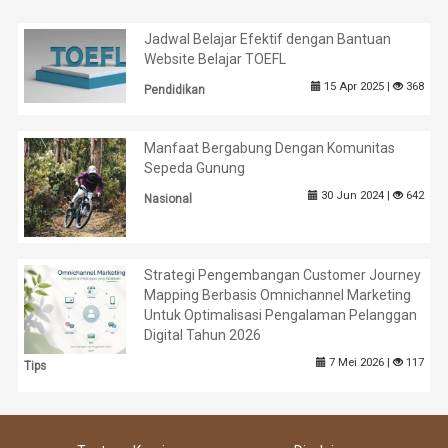
Jadwal Belajar Efektif dengan Bantuan
Website Belajar TOEFL
15 Apr 2025 |
368
Pendidikan
Manfaat Bergabung Dengan Komunitas
Sepeda Gunung
30 Jun 2024 |
642
Nasional
Strategi Pengembangan Customer Journey
Mapping Berbasis Omnichannel Marketing
Untuk Optimalisasi Pengalaman Pelanggan
Digital Tahun 2026
7 Mei 2026 |
117
Tips