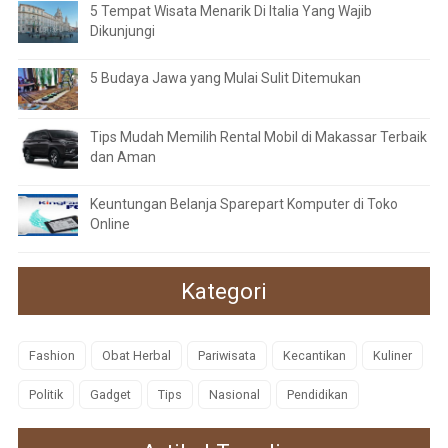
5 Tempat Wisata Menarik Di Italia Yang Wajib
Dikunjungi
5 Budaya Jawa yang Mulai Sulit Ditemukan
Tips Mudah Memilih Rental Mobil di Makassar Terbaik
dan Aman
Keuntungan Belanja Sparepart Komputer di Toko
Online
Kategori
Fashion
Obat Herbal
Pariwisata
Kecantikan
Kuliner
Politik
Gadget
Tips
Nasional
Pendidikan