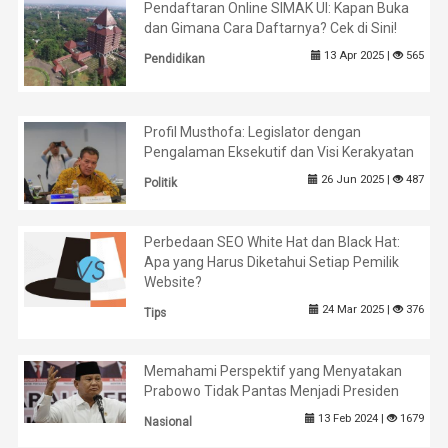
Pendaftaran Online SIMAK UI: Kapan Buka
dan Gimana Cara Daftarnya? Cek di Sini!
13 Apr 2025 |
565
Pendidikan
Profil Musthofa: Legislator dengan
Pengalaman Eksekutif dan Visi Kerakyatan
26 Jun 2025 |
487
Politik
Perbedaan SEO White Hat dan Black Hat:
Apa yang Harus Diketahui Setiap Pemilik
Website?
24 Mar 2025 |
376
Tips
Memahami Perspektif yang Menyatakan
Prabowo Tidak Pantas Menjadi Presiden
13 Feb 2024 |
1679
Nasional