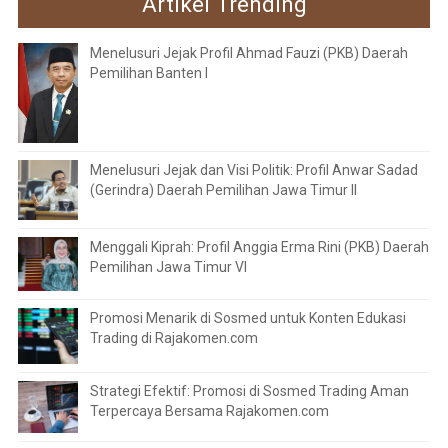
Artikel Trending
Menelusuri Jejak Profil Ahmad Fauzi (PKB) Daerah
Pemilihan Banten I
Menelusuri Jejak dan Visi Politik: Profil Anwar Sadad
(Gerindra) Daerah Pemilihan Jawa Timur II
Menggali Kiprah: Profil Anggia Erma Rini (PKB) Daerah
Pemilihan Jawa Timur VI
Promosi Menarik di Sosmed untuk Konten Edukasi
Trading di Rajakomen.com
Strategi Efektif: Promosi di Sosmed Trading Aman
Terpercaya Bersama Rajakomen.com