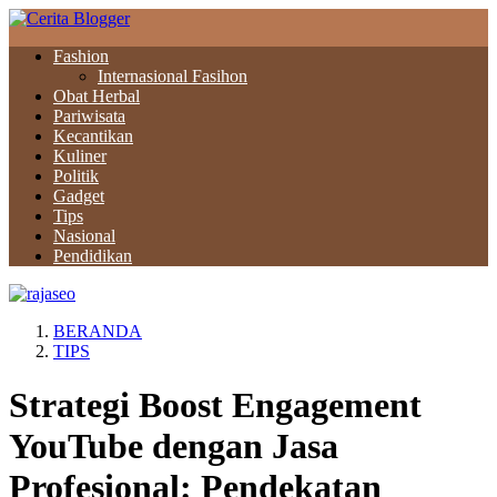
Fashion
Internasional Fasihon
Obat Herbal
Pariwisata
Kecantikan
Kuliner
Politik
Gadget
Tips
Nasional
Pendidikan
BERANDA
TIPS
Strategi Boost Engagement
YouTube dengan Jasa
Profesional: Pendekatan