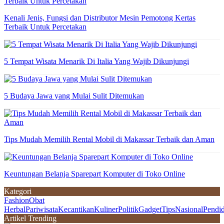
Kenali Jenis, Fungsi dan Distributor Mesin Pemotong Kertas
Terbaik Untuk Percetakan
5 Tempat Wisata Menarik Di Italia Yang Wajib Dikunjungi
5 Budaya Jawa yang Mulai Sulit Ditemukan
Tips Mudah Memilih Rental Mobil di Makassar Terbaik dan Aman
Keuntungan Belanja Sparepart Komputer di Toko Online
Kategori
Fashion
Obat
Herbal
Pariwisata
Kecantikan
Kuliner
Politik
Gadget
Tips
Nasional
Pendi
Artikel Trending