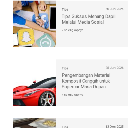
30 Jun 2024
Tips
Tips Sukses Menang Dapil
Melalui Media Sosial
» selengkapnya
25 Jun 2026
Tips
Pengembangan Material
Komposit Canggih untuk
Supercar Masa Depan
» selengkapnya
13 Des 2025
Tips