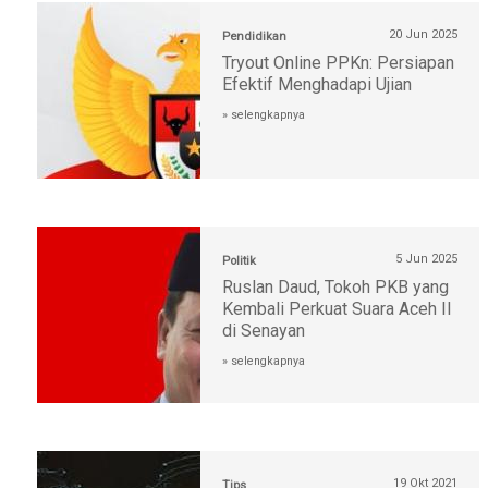
20 Jun 2025
Pendidikan
Tryout Online PPKn: Persiapan
Efektif Menghadapi Ujian
» selengkapnya
5 Jun 2025
Politik
Ruslan Daud, Tokoh PKB yang
Kembali Perkuat Suara Aceh II
di Senayan
» selengkapnya
19 Okt 2021
Tips