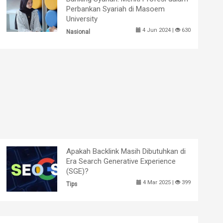
Perbankan Syariah di Masoem
University
4 Jun 2024 |
630
Nasional
Apakah Backlink Masih Dibutuhkan di
Era Search Generative Experience
(SGE)?
4 Mar 2025 |
399
Tips