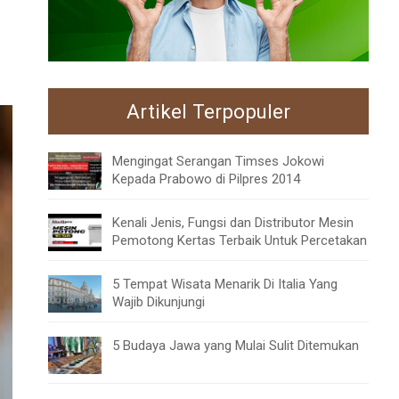
Artikel Terpopuler
Mengingat Serangan Timses Jokowi
Kepada Prabowo di Pilpres 2014
Kenali Jenis, Fungsi dan Distributor Mesin
Pemotong Kertas Terbaik Untuk Percetakan
5 Tempat Wisata Menarik Di Italia Yang
Wajib Dikunjungi
5 Budaya Jawa yang Mulai Sulit Ditemukan