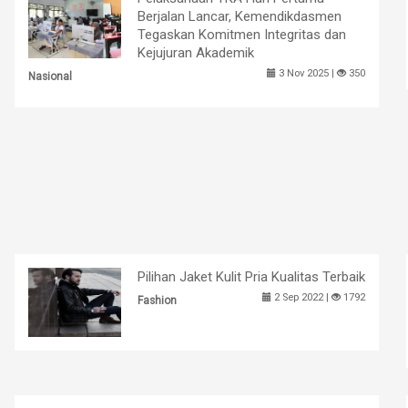
Berjalan Lancar, Kemendikdasmen
Tegaskan Komitmen Integritas dan
Kejujuran Akademik
3 Nov 2025 |
350
Nasional
Pilihan Jaket Kulit Pria Kualitas Terbaik
2 Sep 2022 |
1792
Fashion