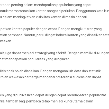
eranan penting dalam mendapatkan popularitas yang cepat.
a untuk mempromosikan konten sangat diperlukan. Penggunaan kata kun
u dalam meningkatkan visibilitas konten di mesin pencari.
apatkan konten populer dengan cepat. Dengan mengikuti tren yang
atian pembaca. Namun, perlu diingat bahwa konten yang dihasilkan tet
aksakan.
ait juga dapat menjadi strategi yang efektif. Dengan memiliki dukunga
pat mendapatkan popularitas yang diinginkan.
is tidak boleh diabaikan. Dengan menganalisis data dan statistik
peroleh wawasan berharga mengenai preferensi audiens dan dapat
nten yang dipublikasikan dapat dengan cepat mendapatkan popularitas
n nilai tambah bagi pembaca tetap menjadi kunci utama dalam