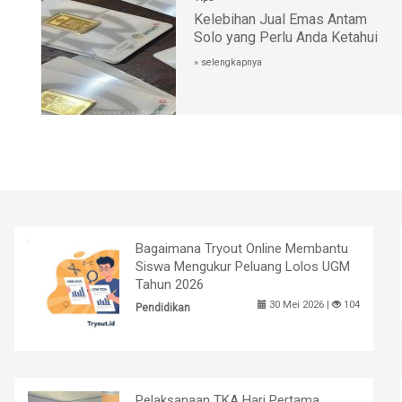
Kelebihan Jual Emas Antam
Solo yang Perlu Anda Ketahui
» selengkapnya
Bagaimana Tryout Online Membantu
Siswa Mengukur Peluang Lolos UGM
Tahun 2026
30 Mei 2026 |
104
Pendidikan
Pelaksanaan TKA Hari Pertama