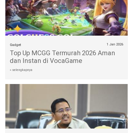
1 Jan 2026
Gadget
Top Up MCGG Termurah 2026 Aman
dan Instan di VocaGame
» selengkapnya