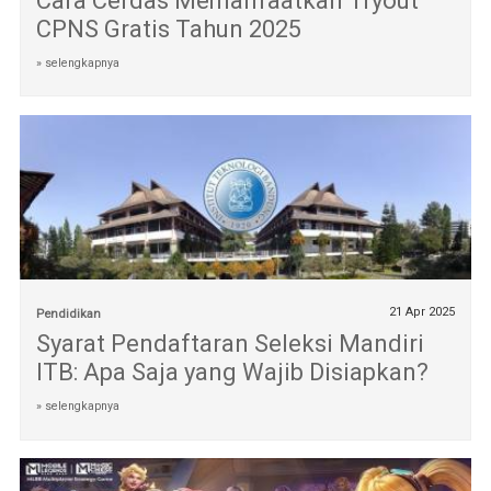
Cara Cerdas Memanfaatkan Tryout
CPNS Gratis Tahun 2025
» selengkapnya
21 Apr 2025
Pendidikan
Syarat Pendaftaran Seleksi Mandiri
ITB: Apa Saja yang Wajib Disiapkan?
» selengkapnya