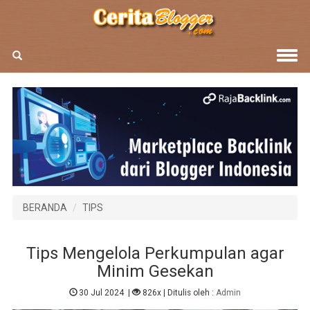
BERANDA
TIPS
Tips Mengelola Perkumpulan agar
Minim Gesekan
30 Jul 2024
|
826x
| Ditulis oleh :
Admin