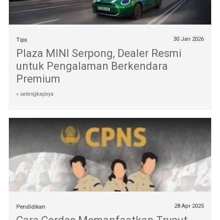
30 Jan 2026
Tips
Plaza MINI Serpong, Dealer Resmi
untuk Pengalaman Berkendara
Premium
» selengkapnya
28 Apr 2025
Pendidikan