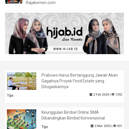
Rajakomen.com
Prabowo Harus Bertanggung Jawab Akan
Gagalnya Proyek Food Estate yang
Ditugaskannya
2 Feb 2024 |
1332
Tips
Keunggulan Bimbel Online SMA
Dibandingkan Bimbel Konvensional
2 Mar 2025 |
431
Tips