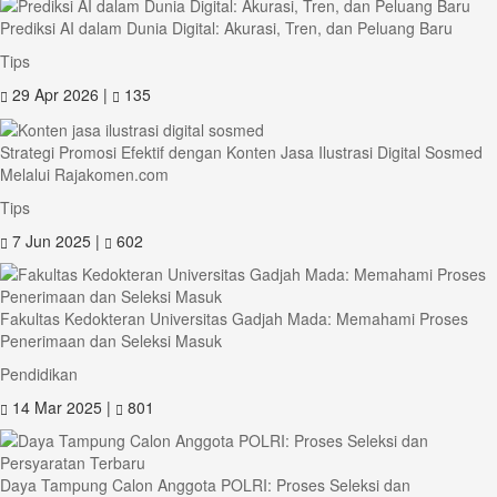
Prediksi AI dalam Dunia Digital: Akurasi, Tren, dan Peluang Baru
Tips
29 Apr 2026 |
135
Strategi Promosi Efektif dengan Konten Jasa Ilustrasi Digital Sosmed
Melalui Rajakomen.com
Tips
7 Jun 2025 |
602
Fakultas Kedokteran Universitas Gadjah Mada: Memahami Proses
Penerimaan dan Seleksi Masuk
Pendidikan
14 Mar 2025 |
801
Daya Tampung Calon Anggota POLRI: Proses Seleksi dan