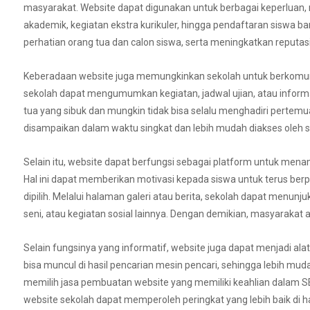
masyarakat. Website dapat digunakan untuk berbagai keperluan, 
akademik, kegiatan ekstra kurikuler, hingga pendaftaran siswa b
perhatian orang tua dan calon siswa, serta meningkatkan reputa
Keberadaan website juga memungkinkan sekolah untuk berkomunika
sekolah dapat mengumumkan kegiatan, jadwal ujian, atau informa
tua yang sibuk dan mungkin tidak bisa selalu menghadiri pertemu
disampaikan dalam waktu singkat dan lebih mudah diakses oleh 
Selain itu, website dapat berfungsi sebagai platform untuk menam
Hal ini dapat memberikan motivasi kepada siswa untuk terus be
dipilih. Melalui halaman galeri atau berita, sekolah dapat menunju
seni, atau kegiatan sosial lainnya. Dengan demikian, masyarakat 
Selain fungsinya yang informatif, website juga dapat menjadi ala
bisa muncul di hasil pencarian mesin pencari, sehingga lebih muda
memilih jasa pembuatan website yang memiliki keahlian dalam S
website sekolah dapat memperoleh peringkat yang lebih baik di h