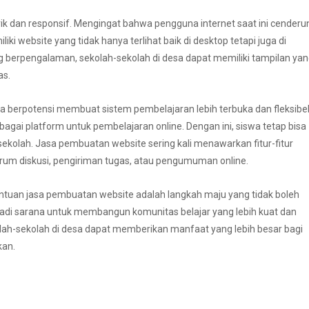
k dan responsif. Mengingat bahwa pengguna internet saat ini cenderu
i website yang tidak hanya terlihat baik di desktop tetapi juga di
 berpengalaman, sekolah-sekolah di desa dapat memiliki tampilan ya
as.
a berpotensi membuat sistem pembelajaran lebih terbuka dan fleksibel
bagai platform untuk pembelajaran online. Dengan ini, siswa tetap bisa
kolah. Jasa pembuatan website sering kali menawarkan fitur-fitur
rum diskusi, pengiriman tugas, atau pengumuman online.
antuan jasa pembuatan website adalah langkah maju yang tidak boleh
njadi sarana untuk membangun komunitas belajar yang lebih kuat dan
ah-sekolah di desa dapat memberikan manfaat yang lebih besar bagi
kan.