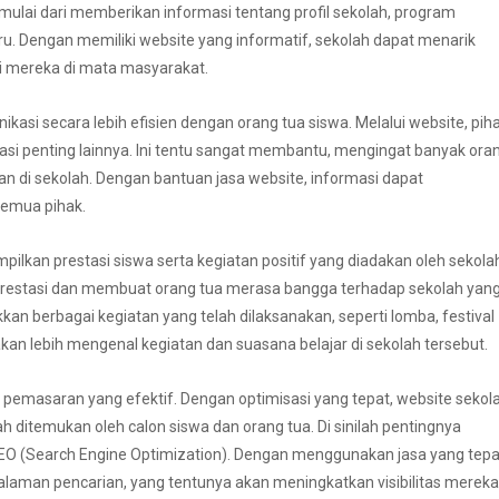
mulai dari memberikan informasi tentang profil sekolah, program
aru. Dengan memiliki website yang informatif, sekolah dapat menarik
si mereka di mata masyarakat.
si secara lebih efisien dengan orang tua siswa. Melalui website, pih
si penting lainnya. Ini tentu sangat membantu, mengingat banyak ora
an di sekolah. Dengan bantuan jasa website, informasi dapat
semua pihak.
pilkan prestasi siswa serta kegiatan positif yang diadakan oleh sekola
rprestasi dan membuat orang tua merasa bangga terhadap sekolah yan
kkan berbagai kegiatan yang telah dilaksanakan, seperti lomba, festival
akan lebih mengenal kegiatan dan suasana belajar di sekolah tersebut.
t pemasaran yang efektif. Dengan optimisasi yang tepat, website sekol
h ditemukan oleh calon siswa dan orang tua. Di sinilah pentingnya
EO (Search Engine Optimization). Dengan menggunakan jasa yang tepa
alaman pencarian, yang tentunya akan meningkatkan visibilitas mereka