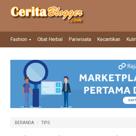
Fashion
Obat Herbal
Pariwisata
Kecantikan
Kuli
BERANDA
TIPS