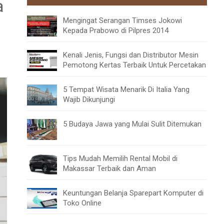
a
Mengingat Serangan Timses Jokowi
Kepada Prabowo di Pilpres 2014
Kenali Jenis, Fungsi dan Distributor Mesin
Pemotong Kertas Terbaik Untuk Percetakan
5 Tempat Wisata Menarik Di Italia Yang
Wajib Dikunjungi
5 Budaya Jawa yang Mulai Sulit Ditemukan
Tips Mudah Memilih Rental Mobil di
Makassar Terbaik dan Aman
Keuntungan Belanja Sparepart Komputer di
Toko Online