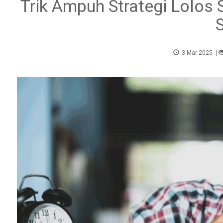
Trik Ampuh Strategi Lolos
3 Mar 2025
|