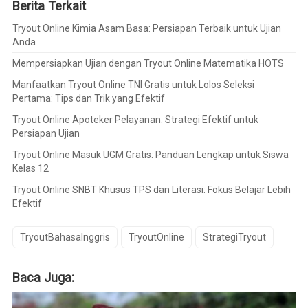
Berita Terkait
Tryout Online Kimia Asam Basa: Persiapan Terbaik untuk Ujian
Anda
Mempersiapkan Ujian dengan Tryout Online Matematika HOTS
Manfaatkan Tryout Online TNI Gratis untuk Lolos Seleksi
Pertama: Tips dan Trik yang Efektif
Tryout Online Apoteker Pelayanan: Strategi Efektif untuk
Persiapan Ujian
Tryout Online Masuk UGM Gratis: Panduan Lengkap untuk Siswa
Kelas 12
Tryout Online SNBT Khusus TPS dan Literasi: Fokus Belajar Lebih
Efektif
TryoutBahasaInggris
TryoutOnline
StrategiTryout
Baca Juga: