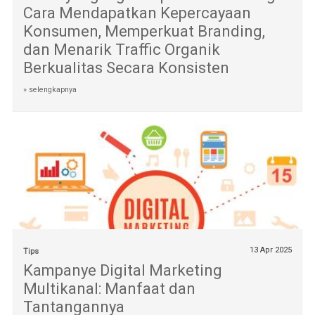
Cara Mendapatkan Kepercayaan
Konsumen, Memperkuat Branding,
dan Menarik Traffic Organik
Berkualitas Secara Konsisten
» selengkapnya
13 Apr 2025
Tips
Kampanye Digital Marketing
Multikanal: Manfaat dan
Tantangannya