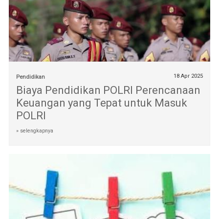
18 Apr 2025
Pendidikan
Biaya Pendidikan POLRI Perencanaan
Keuangan yang Tepat untuk Masuk
POLRI
» selengkapnya