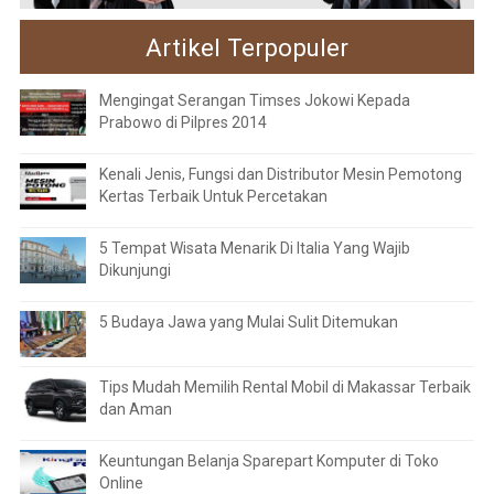
Artikel Terpopuler
Mengingat Serangan Timses Jokowi Kepada
Prabowo di Pilpres 2014
Kenali Jenis, Fungsi dan Distributor Mesin Pemotong
Kertas Terbaik Untuk Percetakan
5 Tempat Wisata Menarik Di Italia Yang Wajib
Dikunjungi
5 Budaya Jawa yang Mulai Sulit Ditemukan
Tips Mudah Memilih Rental Mobil di Makassar Terbaik
dan Aman
Keuntungan Belanja Sparepart Komputer di Toko
Online