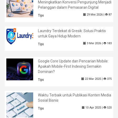
Meningkatkan Konversi Pengunjung Menjadi
Pelanggan dalam Pemasaran Digital
29 Mei 2026 |
87
Tips
Laundry Terdekat di Gresik: Solusi Praktis
untuk Gaya Hidup Modern
3 Mei 2026 |
183
Tips
Google Core Update dan Pencarian Mobile:
Apakah Mobile-First Indexing Semakin
Dominan?
22 Mar 2025 |
375
Tips
Waktu Terbaik untuk Publikasi Konten Media
Sosial Bisnis
10 Apr 2025 |
520
Tips