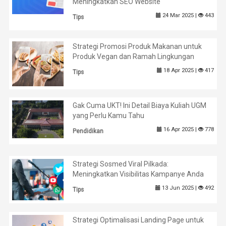
Meningkatkan SEO Website
24 Mar 2025 |
443
Tips
Strategi Promosi Produk Makanan untuk
Produk Vegan dan Ramah Lingkungan
18 Apr 2025 |
417
Tips
Gak Cuma UKT! Ini Detail Biaya Kuliah UGM
yang Perlu Kamu Tahu
16 Apr 2025 |
778
Pendidikan
Strategi Sosmed Viral Pilkada:
Meningkatkan Visibilitas Kampanye Anda
13 Jun 2025 |
492
Tips
Strategi Optimalisasi Landing Page untuk