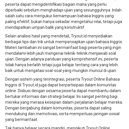
peserta dapat mengidentifikasi bagian mana yang perlu
diperbaiki sebelum menghadapi ujian yang sesungguhnya. Inilah
salah satu cara mengukur kemampuan bahasa Inggris yang
paling efektif; bukan hanya sekadar mengetahui nilai, tetapi juga
mendapatkan umpan balik yang konstruktif.
Selain analisis hasil yang mendetail, Tryout.id menyediakan
berbagai tips dan trik untuk mempersiapkan ujian bahasa Inggris.
Materi tambahan ini sangat bermanfaat bagi peserta yang ingin
mendalami lebih jauh mengenai teknik-teknik menjawab soal
ujian. Dengan adanya panduan yang komprehensif ini, peserta
tidak hanya berlatih tetapi juga belajar tentang cara yang lebih
baik untuk mengatasi soal-soal yang mungkin muncul di ujian.
Dengan sistem yang terintegrasi, peserta Tryout Online Bahasa
Inggris di Tryout.id juga dapat berpartisipasi dalam komunitas
online. Diskusi dengan sesama peserta dapat membantu dalam
bertukar informasi dan strategi belajar. Ini sangat penting bagi
mereka yang merasa kesepian dalam perjalanan belajar mereka.
Dengan bergabung dalam komunitas, peserta dapat saling
mendukung dan memotivasi, serta memperluas jaringan sosial
yang bermanfaat.
Tak hanya belajar secara mandiri, mengikuti Tryout Online