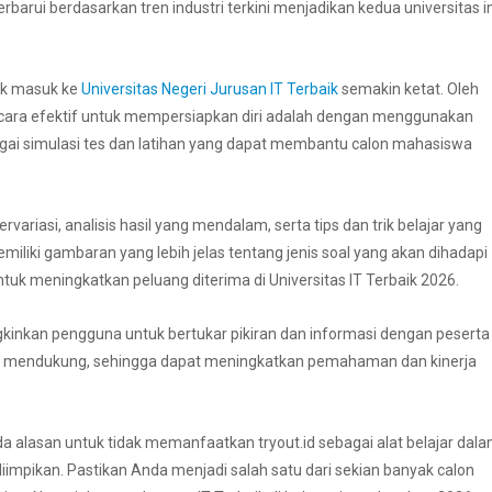
barui berdasarkan tren industri terkini menjadikan kedua universitas in
uk masuk ke
Universitas Negeri Jurusan IT Terbaik
semakin ketat. Oleh
u cara efektif untuk mempersiapkan diri adalah dengan menggunakan
agai simulasi tes dan latihan yang dapat membantu calon mahasiswa
ervariasi, analisis hasil yang mendalam, serta tips dan trik belajar yang
emiliki gambaran yang lebih jelas tentang jenis soal yang akan dihadapi
ntuk meningkatkan peluang diterima di Universitas IT Terbaik 2026.
gkinkan pengguna untuk bertukar pikiran dan informasi dengan peserta
f dan mendukung, sehingga dapat meningkatkan pemahaman dan kinerja
a alasan untuk tidak memanfaatkan tryout.id sebagai alat belajar dal
impikan. Pastikan Anda menjadi salah satu dari sekian banyak calon