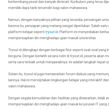
berkembang pesat dan banyak diminati. Kurikulum yang terus diper
memiliki daya tarik tersendiri bagi calon mahasiswa.
Namun, dengan banyaknya pilihan yang tersedia, persaingan unt
karena itu, persiapan yang matang sangat diperlukan. Salah sat
platform belajar seperti
tryout.id
. Platform ini menyediakan berb
mempersiapkan diri menghadapi ujian masuk universitas.
Tryout.id dilengkapi dengan berbagai fitur seperti soal-soal yang b
berguna. Dengan berlatih secara rutin di tryout.id, peserta akan m
serta cara terbaik untuk menjawabnya. Ini adalah langkah tepat u
Selain itu, tryout.id juga menawarkan forum diskusi yang memun
lainnya. Hal ini menciptakan lingkungan belajar yang interakti
calon mahasiswa.
Dengan segala kemudahan dan fasilitas yang ditawarkan, tidak ad
mempersiapkan diri menghadapi ujian masuk ke jurusan IT yang di