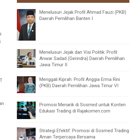
Menelusuri Jejak Profil Ahmad Fauzi (PKB)
Daerah Pemilihan Banten I
s
i
Menelusuri Jejak dan Visi Politik: Profil
Anwar Sadad (Gerindra) Daerah Pemilihan
Jawa Timur II
Menggali Kiprah: Profil Anggia Erma Rini
IT
(PKB) Daerah Pemilihan Jawa Timur VI
an
Promosi Menarik di Sosmed untuk Konten
Edukasi Trading di Rajakomen.com
Strategi Efektif: Promosi di Sosmed Trading
Aman Terpercaya Bersama