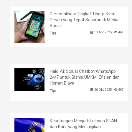
Personalisasi Tingkat Tinggi: Kirim
Pesan yang Tepat Sasaran di Media
Sosial
10 Apr 2025 |
461
Tips
Halo AI: Solusi Chatbot WhatsApp
24/7 untuk Bisnis UMKM, Efisien dan
Hemat Biaya
20 Okt 2025 |
587
Tips
Keuntungan Menjadi Lulusan STAN
dan Karir yang Menjanjikan