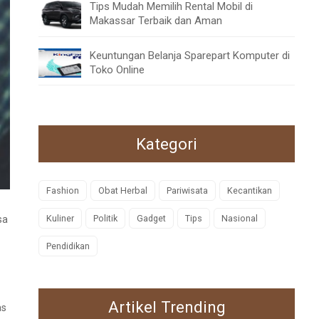
Tips Mudah Memilih Rental Mobil di
Makassar Terbaik dan Aman
Keuntungan Belanja Sparepart Komputer di
Toko Online
Kategori
Fashion
Obat Herbal
Pariwisata
Kecantikan
Kuliner
Politik
Gadget
Tips
Nasional
sa
Pendidikan
Artikel Trending
as