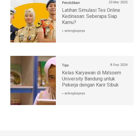
23 Mar 2025
Pendidikan
Latihan Simulasi Tes Online
Kedinasan: Seberapa Siap
Kamu?
» selengkapnya
8 Sep 2024
Tips
Kelas Karyawan di Ma'soem
University Bandung untuk
Pekerja dengan Karir Sibuk
» selengkapnya