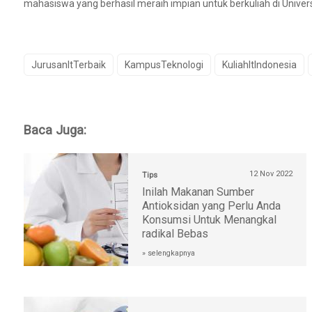
mahasiswa yang berhasil meraih impian untuk berkuliah di Univers
JurusanItTerbaik
KampusTeknologi
KuliahItIndonesia
Baca Juga:
12 Nov 2022
Tips
Inilah Makanan Sumber
Antioksidan yang Perlu Anda
Konsumsi Untuk Menangkal
radikal Bebas
» selengkapnya