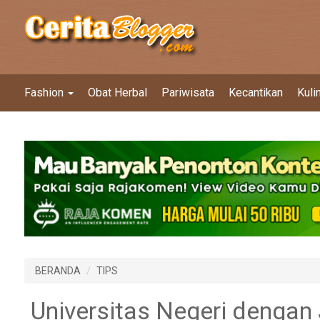
Fashion
Obat Herbal
Pariwisata
Kecantikan
Kuli
BERANDA
TIPS
Universitas Negeri dengan 