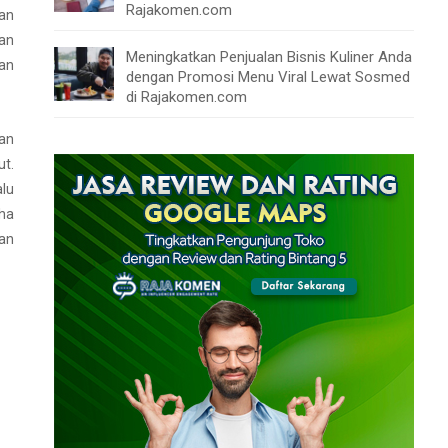
Rajakomen.com
kan
han
Meningkatkan Penjualan Bisnis Kuliner Anda
lan
dengan Promosi Menu Viral Lewat Sosmed
di Rajakomen.com
an
ut.
alu
aha
an