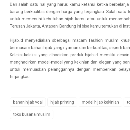
Dan salah satu hal yang harus kamu ketahui ketika berbelanja
barang berkualitas dengan harga yang terjangkau. Salah satu t
untuk memenuhi kebutuhan hijab kamu atau untuk menambah kol
Terusan Jakarta, Antapani Bandung ini bisa kamu temukan di Ins
Hijab.id menyediakan sberbagai macam fashion muslim khusu
bermacam bahan hijab yang nyaman dan berkualitas, seperti ba
Koleksi-koleksi yang dihadirkan produk hijab.id memiliki desain
menghadirkan model-model yang kekinian dan elegan yang sanga
untuk memuaskan pelanggannya dengan memberikan pelayan
terjangkau.
bahan hijab voal
hijab printing
model hijab kekinian
t
toko busana muslim