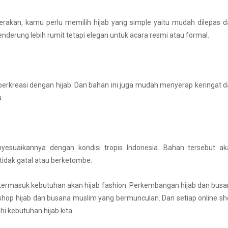
rakan, kamu perlu memilih hijab yang simple yaitu mudah dilepas 
derung lebih rumit tetapi elegan untuk acara resmi atau formal.
 berkreasi dengan hijab. Dan bahan ini juga mudah menyerap keringat 
.
esuaikannya dengan kondisi tropis Indonesia. Bahan tersebut ak
idak gatal atau berketombe.
 termasuk kebutuhan akan hijab fashion. Perkembangan hijab dan bus
op hijab dan busana muslim yang bermunculan. Dan setiap online s
i kebutuhan hijab kita.