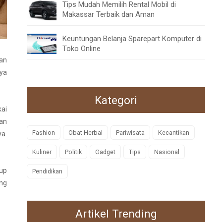
Tips Mudah Memilih Rental Mobil di
Makassar Terbaik dan Aman
Keuntungan Belanja Sparepart Komputer di
Toko Online
an
nya
Kategori
kai
gan
Fashion
Obat Herbal
Pariwisata
Kecantikan
ya.
Kuliner
Politik
Gadget
Tips
Nasional
tup
Pendidikan
ang
Artikel Trending