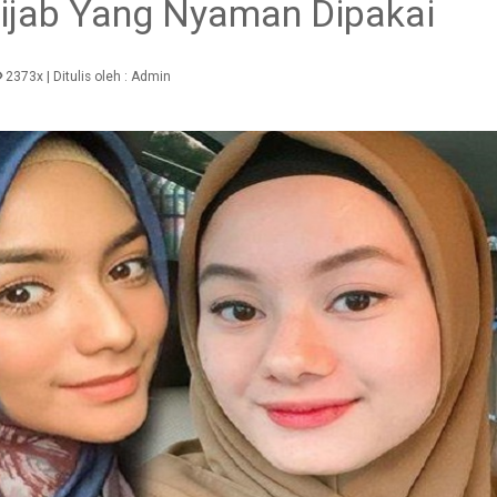
ijab Yang Nyaman Dipakai
2373x
| Ditulis oleh :
Admin