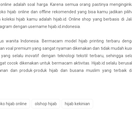
 online adalah soal harga. Karena semua orang pastinya mengingin
oko hijab online dan offline rekomended yang bisa kamu jadikan pili
eksi hijab kamu adalah hijab.id. Online shop yang berbasis di Ja
tagram dengan username hijab.id.indonesia.
s wanita Indonesia. Bermacam model hijab printing terbaru deng
han voal premium yang sangat nyaman dikenakan dan tidak mudah kus
 yang selalu inovatif dengan teknologi tekstil terbaru, sehingga sel
t cocok dikenakan untuk bermacam aktivitas. Hijab.id selalu berus
an dan produk-produk hijab dan busana muslim yang terbaik d
oko hijab online
olshop hijab
hijab kekinian