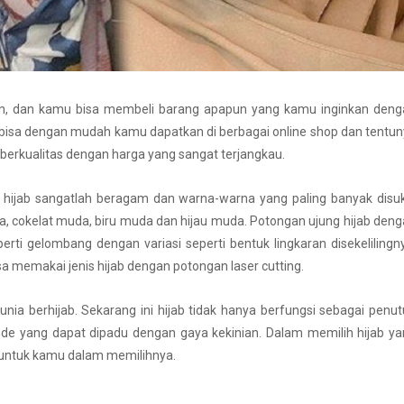
ran, dan kamu bisa membeli barang apapun yang kamu inginkan deng
m bisa dengan mudah kamu dapatkan di berbagai online shop dan tentu
berkualitas dengan harga yang sangat terjangkau.
la hijab sangatlah beragam dan warna-warna yang paling banyak disu
a, cokelat muda, biru muda dan hijau muda. Potongan ujung hijab den
perti gelombang dengan variasi seperti bentuk lingkaran disekelilingn
a memakai jenis hijab dengan potongan laser cutting.
dunia berhijab. Sekarang ini hijab tidak hanya berfungsi sebagai penu
mode yang dapat dipadu dengan gaya kekinian. Dalam memilih hijab y
an untuk kamu dalam memilihnya.