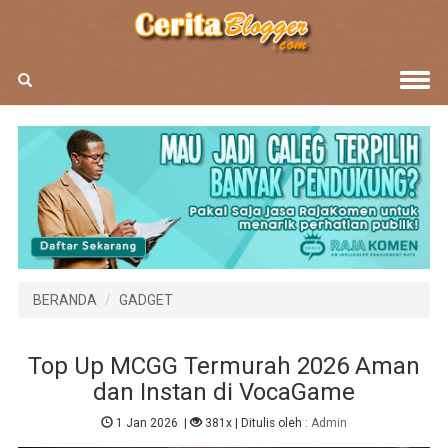
BERANDA
GADGET
Top Up MCGG Termurah 2026 Aman
dan Instan di VocaGame
1 Jan 2026
|
381x
| Ditulis oleh :
Admin