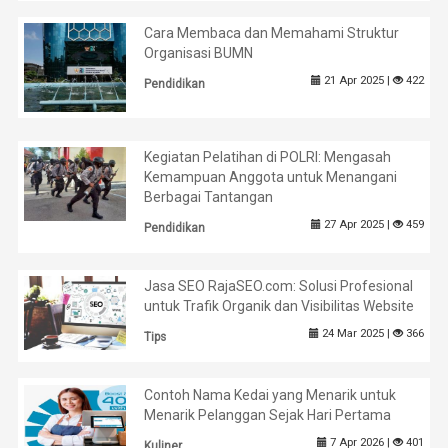
Cara Membaca dan Memahami Struktur
Organisasi BUMN
21 Apr 2025 |
422
Pendidikan
Kegiatan Pelatihan di POLRI: Mengasah
Kemampuan Anggota untuk Menangani
Berbagai Tantangan
27 Apr 2025 |
459
Pendidikan
Jasa SEO RajaSEO.com: Solusi Profesional
untuk Trafik Organik dan Visibilitas Website
24 Mar 2025 |
366
Tips
Contoh Nama Kedai yang Menarik untuk
Menarik Pelanggan Sejak Hari Pertama
7 Apr 2026 |
401
Kuliner