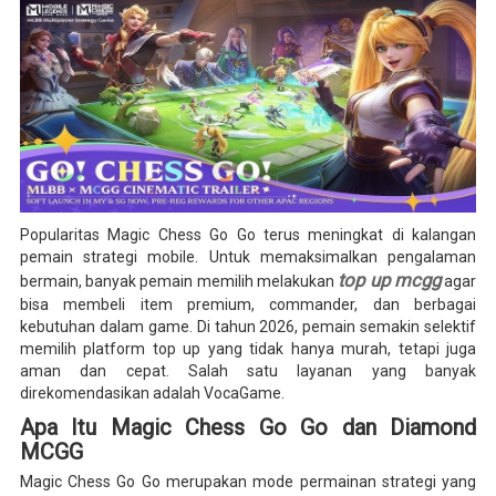
Popularitas Magic Chess Go Go terus meningkat di kalangan
pemain strategi mobile. Untuk memaksimalkan pengalaman
top up mcgg
bermain, banyak pemain memilih melakukan
agar
bisa membeli item premium, commander, dan berbagai
kebutuhan dalam game. Di tahun 2026, pemain semakin selektif
memilih platform top up yang tidak hanya murah, tetapi juga
aman dan cepat. Salah satu layanan yang banyak
direkomendasikan adalah VocaGame.
Apa Itu Magic Chess Go Go dan Diamond
MCGG
Magic Chess Go Go merupakan mode permainan strategi yang