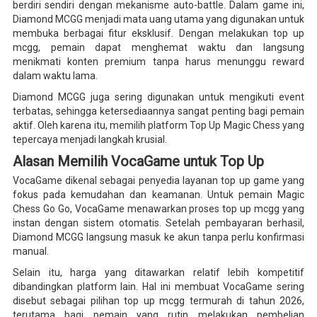
berdiri sendiri dengan mekanisme auto-battle. Dalam game ini,
Diamond MCGG menjadi mata uang utama yang digunakan untuk
membuka berbagai fitur eksklusif. Dengan melakukan top up
mcgg, pemain dapat menghemat waktu dan langsung
menikmati konten premium tanpa harus menunggu reward
dalam waktu lama.
Diamond MCGG juga sering digunakan untuk mengikuti event
terbatas, sehingga ketersediaannya sangat penting bagi pemain
aktif. Oleh karena itu, memilih platform Top Up Magic Chess yang
tepercaya menjadi langkah krusial.
Alasan Memilih VocaGame untuk Top Up
VocaGame dikenal sebagai penyedia layanan top up game yang
fokus pada kemudahan dan keamanan. Untuk pemain Magic
Chess Go Go, VocaGame menawarkan proses top up mcgg yang
instan dengan sistem otomatis. Setelah pembayaran berhasil,
Diamond MCGG langsung masuk ke akun tanpa perlu konfirmasi
manual.
Selain itu, harga yang ditawarkan relatif lebih kompetitif
dibandingkan platform lain. Hal ini membuat VocaGame sering
disebut sebagai pilihan top up mcgg termurah di tahun 2026,
terutama bagi pemain yang rutin melakukan pembelian