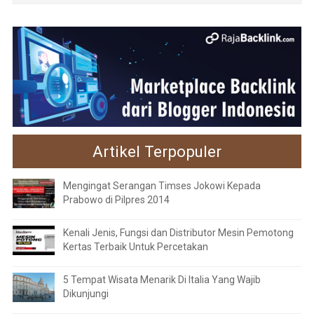
Artikel Terpopuler
Mengingat Serangan Timses Jokowi Kepada
Prabowo di Pilpres 2014
Kenali Jenis, Fungsi dan Distributor Mesin Pemotong
Kertas Terbaik Untuk Percetakan
5 Tempat Wisata Menarik Di Italia Yang Wajib
Dikunjungi