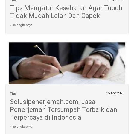
Tips Mengatur Kesehatan Agar Tubuh
Tidak Mudah Lelah Dan Capek
» selengkapnya
25 Apr 2025
Tips
Solusipenerjemah.com: Jasa
Penerjemah Tersumpah Terbaik dan
Terpercaya di Indonesia
» selengkapnya