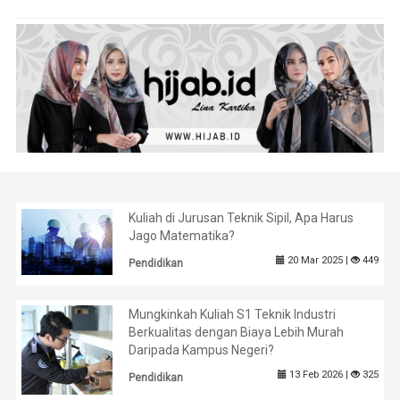
Kuliah di Jurusan Teknik Sipil, Apa Harus
Jago Matematika?
20 Mar 2025 |
449
Pendidikan
Mungkinkah Kuliah S1 Teknik Industri
Berkualitas dengan Biaya Lebih Murah
Daripada Kampus Negeri?
13 Feb 2026 |
325
Pendidikan