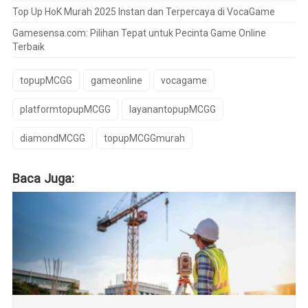
Top Up HoK Murah 2025 Instan dan Terpercaya di VocaGame
Gamesensa.com: Pilihan Tepat untuk Pecinta Game Online
Terbaik
topupMCGG
gameonline
vocagame
platformtopupMCGG
layanantopupMCGG
diamondMCGG
topupMCGGmurah
Baca Juga: