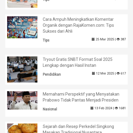
Cara Ampuh Meningkatkan Komentar
Organik dengan RajaKomen.com: Tips
Sukses dari Ahli
25 Mar 2025 |
387
Tips
Tryout Gratis SNBT Format Soal 2025
Lengkap dengan Hasil Instan
12 Mei 2025 |
617
Pendidikan
Memahami Perspektif yang Menyatakan
Prabowo Tidak Pantas Menjadi Presiden
13 Feb 2024 |
1681
Nasional
Sejarah dan Resep Perkedel Singkong
Masakan Tradisional Nusantara