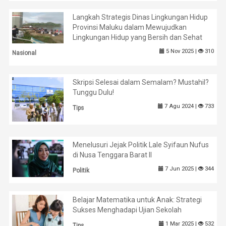
Langkah Strategis Dinas Lingkungan Hidup
Provinsi Maluku dalam Mewujudkan
Lingkungan Hidup yang Bersih dan Sehat
5 Nov 2025 |
310
Nasional
Skripsi Selesai dalam Semalam? Mustahil?
Tunggu Dulu!
7 Agu 2024 |
733
Tips
Menelusuri Jejak Politik Lale Syifaun Nufus
di Nusa Tenggara Barat II
7 Jun 2025 |
344
Politik
Belajar Matematika untuk Anak: Strategi
Sukses Menghadapi Ujian Sekolah
1 Mar 2025 |
532
Tips