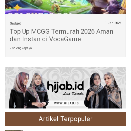
1 Jan 2026
Gadget
Top Up MCGG Termurah 2026 Aman
dan Instan di VocaGame
» selengkapnya
Artikel Terpopuler