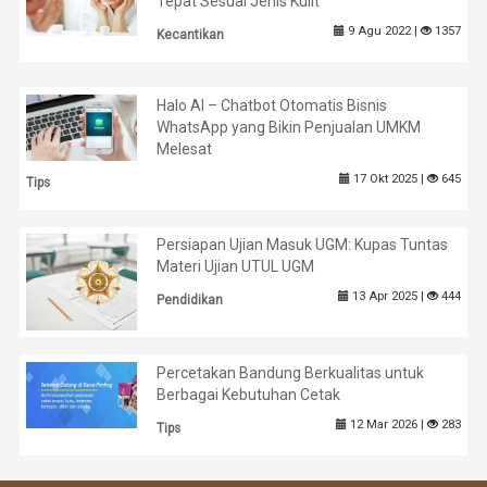
Tepat Sesuai Jenis Kulit
9 Agu 2022 |
1357
Kecantikan
Halo AI – Chatbot Otomatis Bisnis
WhatsApp yang Bikin Penjualan UMKM
Melesat
17 Okt 2025 |
645
Tips
Persiapan Ujian Masuk UGM: Kupas Tuntas
Materi Ujian UTUL UGM
13 Apr 2025 |
444
Pendidikan
Percetakan Bandung Berkualitas untuk
Berbagai Kebutuhan Cetak
12 Mar 2026 |
283
Tips