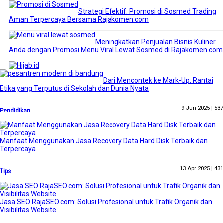
Strategi Efektif: Promosi di Sosmed Trading
Aman Terpercaya Bersama Rajakomen.com
Meningkatkan Penjualan Bisnis Kuliner
Anda dengan Promosi Menu Viral Lewat Sosmed di Rajakomen.com
Dari Mencontek ke Mark-Up: Rantai
Etika yang Terputus di Sekolah dan Dunia Nyata
9 Jun 2025 |
537
Pendidikan
Manfaat Menggunakan Jasa Recovery Data Hard Disk Terbaik dan
Terpercaya
13 Apr 2025 |
431
Tips
Jasa SEO RajaSEO.com: Solusi Profesional untuk Trafik Organik dan
Visibilitas Website