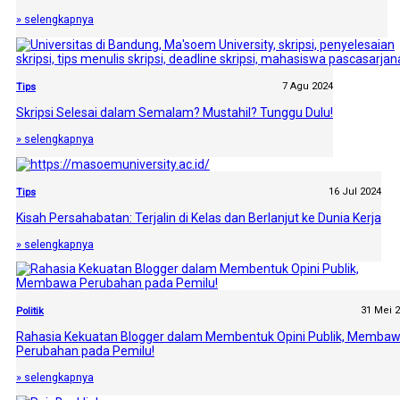
» selengkapnya
7 Agu 2024
Tips
Skripsi Selesai dalam Semalam? Mustahil? Tunggu Dulu!
» selengkapnya
16 Jul 2024
Tips
Kisah Persahabatan: Terjalin di Kelas dan Berlanjut ke Dunia Kerja
» selengkapnya
31 Mei 
Politik
Rahasia Kekuatan Blogger dalam Membentuk Opini Publik, Memba
Perubahan pada Pemilu!
» selengkapnya