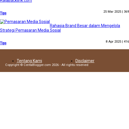
RajaBacklink.com
25 Mar 2025 |
369
Tips
Rahasia Brand Besar dalam Mengelola
Strategi Pemasaran Media Sosial
8 Apr 2025 |
416
Tips
Tentang Kami
Disclaimer
Copyright © CeritaBlogger.com 2026 - All rights reserved