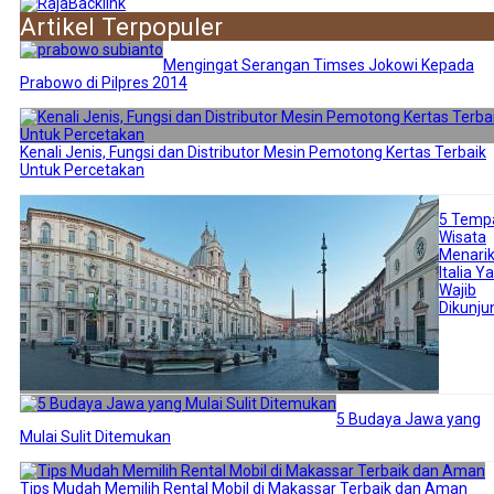
Artikel Terpopuler
Mengingat Serangan Timses Jokowi Kepada
Prabowo di Pilpres 2014
Kenali Jenis, Fungsi dan Distributor Mesin Pemotong Kertas Terbaik
Untuk Percetakan
5 Temp
Wisata
Menarik
Italia Y
Wajib
Dikunju
5 Budaya Jawa yang
Mulai Sulit Ditemukan
Tips Mudah Memilih Rental Mobil di Makassar Terbaik dan Aman