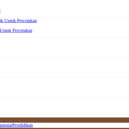
4
 Untuk Percetakan
asional
Pendidikan