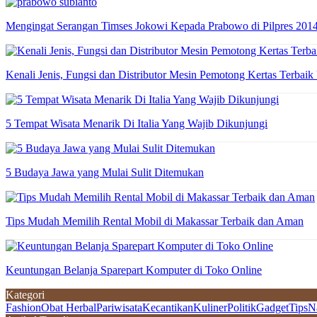
Mengingat Serangan Timses Jokowi Kepada Prabowo di Pilpres 201
Kenali Jenis, Fungsi dan Distributor Mesin Pemotong Kertas Terbaik
5 Tempat Wisata Menarik Di Italia Yang Wajib Dikunjungi
5 Budaya Jawa yang Mulai Sulit Ditemukan
Tips Mudah Memilih Rental Mobil di Makassar Terbaik dan Aman
Keuntungan Belanja Sparepart Komputer di Toko Online
Kategori
Fashion
Obat Herbal
Pariwisata
Kecantikan
Kuliner
Politik
Gadget
Tips
N