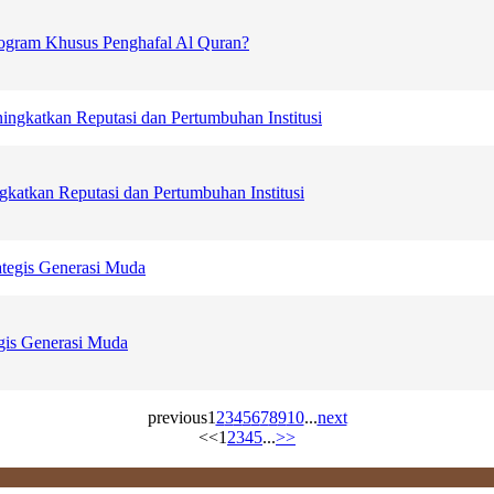
Program Khusus Penghafal Al Quran?
gkatkan Reputasi dan Pertumbuhan Institusi
gis Generasi Muda
previous
1
2
3
4
5
6
7
8
9
10
...
next
<<
1
2
3
4
5
...
>>