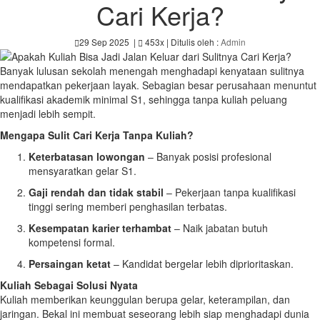
Cari Kerja?
29 Sep 2025
|
453x
| Ditulis oleh :
Admin
Banyak lulusan sekolah menengah menghadapi kenyataan sulitnya
mendapatkan pekerjaan layak. Sebagian besar perusahaan menuntut
kualifikasi akademik minimal S1, sehingga tanpa kuliah peluang
menjadi lebih sempit.
Mengapa Sulit Cari Kerja Tanpa Kuliah?
Keterbatasan lowongan
– Banyak posisi profesional
mensyaratkan gelar S1.
Gaji rendah dan tidak stabil
– Pekerjaan tanpa kualifikasi
tinggi sering memberi penghasilan terbatas.
Kesempatan karier terhambat
– Naik jabatan butuh
kompetensi formal.
Persaingan ketat
– Kandidat bergelar lebih diprioritaskan.
Kuliah Sebagai Solusi Nyata
Kuliah memberikan keunggulan berupa gelar, keterampilan, dan
jaringan. Bekal ini membuat seseorang lebih siap menghadapi dunia