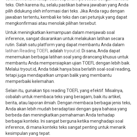
teks. Oleh karena itu, selalu pastikan bahwa jawaban yang Anda
pilih didukung oleh informasi dari teks. Jika Anda ragu dengan
jawaban tertentu, kembali ke teks dan cari petunjuk yang dapat
mengkonfirmasi atau menolak pilihan tersebut.
Untuk meningkatkan kemampuan dalam menjawab soal
inference, sangat disarankan untuk melakukan latihan secara
rutin. Salah satu platform yang dapat membantu Anda dalam
latihan Reading TOEFL
adalah
tryout.id
. Di sana, Anda dapat
menemukan berbagai latihan soal yang dirancang khusus untuk
membantu Anda mempersiapkan ujian TOEFL dengan lebih baik.
Melalui tryout.id, Anda tidak hanya bisa berlatih soal-soal reading,
tetapi juga mendapatkan umpan balik yang membantu
memperbaiki kelemahan.
Selain itu, gunakan tips reading TOEFL yang efektif. Misalnya,
cobalah untuk membaca teks yang beragam, baik itu artikel,
berita, atau laporan ilmiah. Dengan membaca berbagai jenis teks,
Anda akan lebih mudah beradaptasi dengan gaya bahasa yang
berbeda dan meningkatkan pemahaman Anda terhadap
berbagai konteks. Ini sangat berguna ketika menghadapi soal
inference, di mana konteks teks sangat penting untuk menarik
kesimpulan yang tepat.