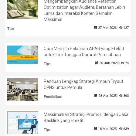
Mengembangkan Audience Retention
Optimization agar Audiens Bertahan Lebih
Lama dan Interaksi Konten Semakin
Maksimal
27 Mei 2026 |
127
Tips
Cara Memilih Pelatihan APAR yang Efektif
untuk Tim Tanggap Darurat Perusahaan
25 Jun 2026 |
74
Tips
Panduan Lengkap Strategi Ampuh Tryout
CPNS untuk Pemula
28 Apr 2025 |
363
Pendidikan
Maksimalkan Strategi Promosi dengan Jasa
Backlink yang Efektif
18 Mei 2025 |
639
Tips