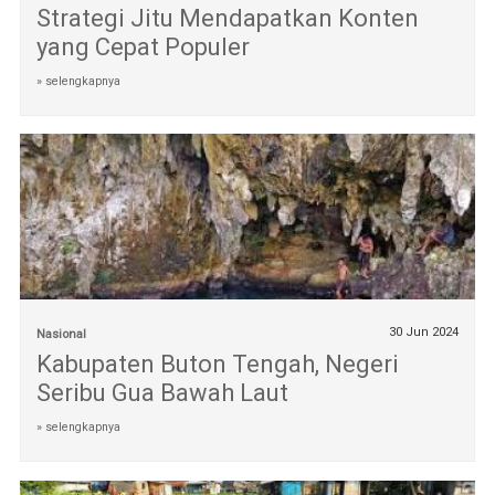
Strategi Jitu Mendapatkan Konten
yang Cepat Populer
» selengkapnya
30 Jun 2024
Nasional
Kabupaten Buton Tengah, Negeri
Seribu Gua Bawah Laut
» selengkapnya