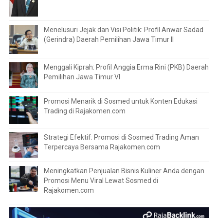
Menelusuri Jejak dan Visi Politik: Profil Anwar Sadad
(Gerindra) Daerah Pemilihan Jawa Timur II
Menggali Kiprah: Profil Anggia Erma Rini (PKB) Daerah
Pemilihan Jawa Timur VI
Promosi Menarik di Sosmed untuk Konten Edukasi
Trading di Rajakomen.com
Strategi Efektif: Promosi di Sosmed Trading Aman
Terpercaya Bersama Rajakomen.com
Meningkatkan Penjualan Bisnis Kuliner Anda dengan
Promosi Menu Viral Lewat Sosmed di
Rajakomen.com