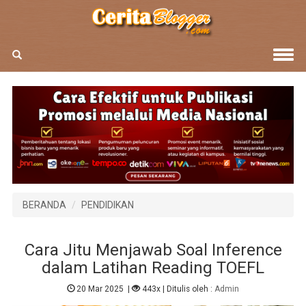
BERANDA
PENDIDIKAN
Cara Jitu Menjawab Soal Inference
dalam Latihan Reading TOEFL
20 Mar 2025
|
443x
| Ditulis oleh :
Admin