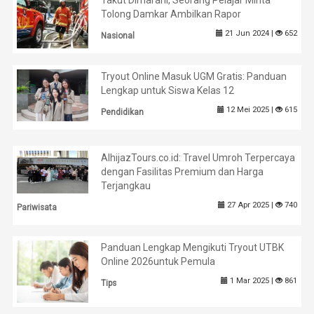
Takut Dimarahi, Seorang Pelajar Minta
Tolong Damkar Ambilkan Rapor
21 Jun 2024 |
652
Nasional
Tryout Online Masuk UGM Gratis: Panduan
Lengkap untuk Siswa Kelas 12
12 Mei 2025 |
615
Pendidikan
AlhijazTours.co.id: Travel Umroh Terpercaya
dengan Fasilitas Premium dan Harga
Terjangkau
27 Apr 2025 |
740
Pariwisata
Panduan Lengkap Mengikuti Tryout UTBK
Online 2026untuk Pemula
1 Mar 2025 |
861
Tips