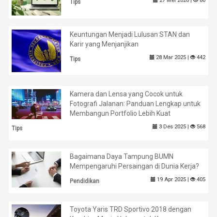
27 Mei 2026 |
80
Tips
Keuntungan Menjadi Lulusan STAN dan
Karir yang Menjanjikan
28 Mar 2025 |
442
Tips
Kamera dan Lensa yang Cocok untuk
Fotografi Jalanan: Panduan Lengkap untuk
Membangun Portfolio Lebih Kuat
3 Des 2025 |
568
Tips
Bagaimana Daya Tampung BUMN
Mempengaruhi Persaingan di Dunia Kerja?
19 Apr 2025 |
405
Pendidikan
Toyota Yaris TRD Sportivo 2018 dengan