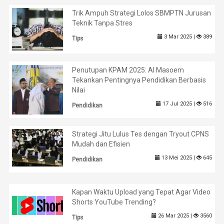
Trik Ampuh Strategi Lolos SBMPTN Jurusan
Teknik Tanpa Stres
3 Mar 2025 |
389
Tips
Penutupan KPAM 2025: Al Masoem
Tekankan Pentingnya Pendidikan Berbasis
Nilai
17 Jul 2025 |
516
Pendidikan
Strategi Jitu Lulus Tes dengan Tryout CPNS
Mudah dan Efisien
13 Mei 2025 |
645
Pendidikan
Kapan Waktu Upload yang Tepat Agar Video
Shorts YouTube Trending?
26 Mar 2025 |
3560
Tips