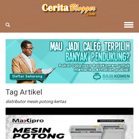
Tag Artikel
distributor mesin potong kertas