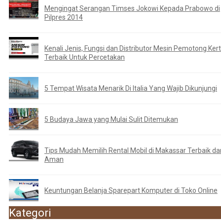
Mengingat Serangan Timses Jokowi Kepada Prabowo di
Pilpres 2014
Kenali Jenis, Fungsi dan Distributor Mesin Pemotong Ker
Terbaik Untuk Percetakan
5 Tempat Wisata Menarik Di Italia Yang Wajib Dikunjungi
5 Budaya Jawa yang Mulai Sulit Ditemukan
Tips Mudah Memilih Rental Mobil di Makassar Terbaik da
Aman
Keuntungan Belanja Sparepart Komputer di Toko Online
Kategori