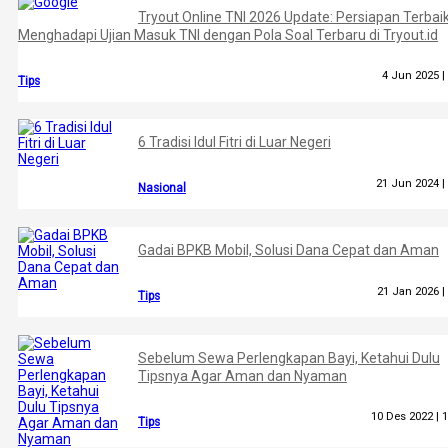
Tryout Online TNI 2026 Update: Persiapan Terbai
Menghadapi Ujian Masuk TNI dengan Pola Soal Terbaru di Tryout.id
4 Jun 2025 |
Tips
6 Tradisi Idul Fitri di Luar Negeri
21 Jun 2024 |
Nasional
Gadai BPKB Mobil, Solusi Dana Cepat dan Aman
21 Jan 2026 |
Tips
Sebelum Sewa Perlengkapan Bayi, Ketahui Dulu
Tipsnya Agar Aman dan Nyaman
10 Des 2022 |
1
Tips