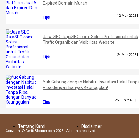
Expired Domain Murah
12 Mar 2025 |
Tips
Jasa SEO RajaSEO.com: Solusi Profesional untuk
Trafik Organik dan Visibilitas Website
24 Mar 2025 |
Tips
Yuk Gabung dengan Nabitu : Investasi Halal Tanp
Riba dengan Banyak Keunggulan!
25 Jun 2025 |
1
Tips
Tentang Kami
Disclaimer
Copyright © CeritaBlogger.com 2026 - All rights reserved