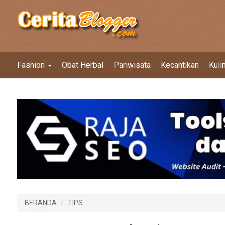
Fashion
Obat Herbal
Pariwisata
Kecantikan
Kuli
BERANDA
TIPS