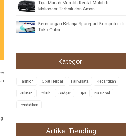
Tips Mudah Memilih Rental Mobil di
Makassar Terbaik dan Aman
Keuntungan Belanja Sparepart Komputer di
Toko Online
Kategori
ten
un
Fashion
Obat Herbal
Pariwisata
Kecantikan
Kuliner
Politik
Gadget
Tips
Nasional
Pendidikan
ng
.
Artikel Trending