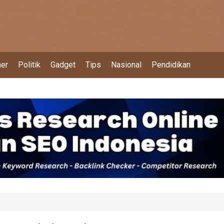
ner
Politik
Gadget
Tips
Nasional
Pendidikan