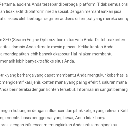
Pertama, audiens Anda tersebar di berbagai platform. Tidak semua or
 tidak aktif di platform media sosial. Dengan memanfaatkan jasa
at diakses oleh berbagai segmen audiens di tempat yang mereka serin
EO (Search Engine Optimization) situs web Anda. Distribusi konten
toritas domain Anda di mata mesin pencari. Ketika konten Anda
 Anda mendapatkan lebih banyak eksposur. Hal ini akan membantu
enarik lebih banyak trafik ke situs Anda.
an metrik yang berharga yang dapat membantu Anda mengukur keberhasil
 mengidentifikasi jenis konten mana yang paling efektif, saluran mana
nda berinteraksi dengan konten tersebut. Informasi ini sangat berhar
angun hubungan dengan influencer dan pihak ketiga yang relevan. Keti
ang memiliki basis penggemar yang besar, Anda tidak hanya
olaborasi dengan influencer memungkinkan Anda untuk menjangkau