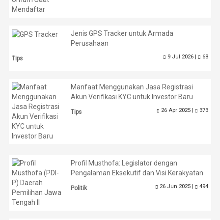
Jenis GPS Tracker untuk Armada
Perusahaan
9 Jul 2026 |
68
Tips
Manfaat Menggunakan Jasa Registrasi
Akun Verifikasi KYC untuk Investor Baru
26 Apr 2025 |
373
Tips
Profil Musthofa: Legislator dengan
Pengalaman Eksekutif dan Visi Kerakyatan
26 Jun 2025 |
494
Politik