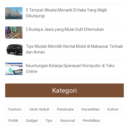
5 Tempat Wisata Menarik Di Italia Yang Wajib
Dikunjungi
5 Budaya Jawa yang Mulai Sulit Ditemukan
Tips Mudah Memilih Rental Mobil di Makassar Terbaik
dan Aman
Keuntungan Belanja Sparepart Komputer di Toko
Online
Kategori
Fashion
Obat Herbal
Pariwisata
Kecantikan
Kuliner
Politik
Gadget
Tips
Nasional
Pendidikan