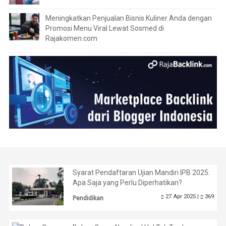
Meningkatkan Penjualan Bisnis Kuliner Anda dengan
Promosi Menu Viral Lewat Sosmed di
Rajakomen.com
Syarat Pendaftaran Ujian Mandiri IPB 2025:
Apa Saja yang Perlu Diperhatikan?
27 Apr 2025 |
369
Pendidikan