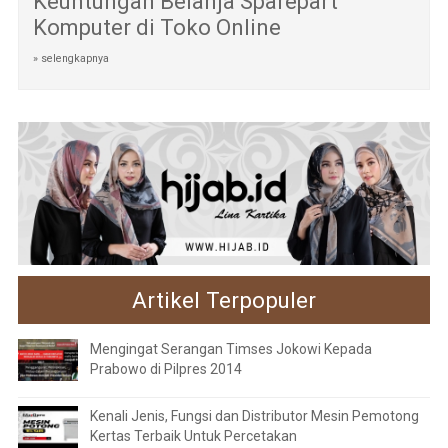
Keuntungan Belanja Sparepart
Komputer di Toko Online
» selengkapnya
Artikel Terpopuler
Mengingat Serangan Timses Jokowi Kepada
Prabowo di Pilpres 2014
Kenali Jenis, Fungsi dan Distributor Mesin Pemotong
Kertas Terbaik Untuk Percetakan