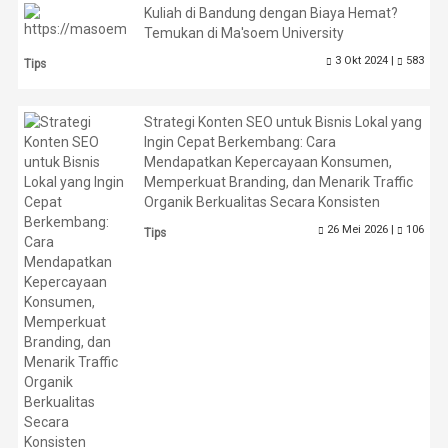
Kuliah di Bandung dengan Biaya Hemat?
Temukan di Ma'soem University
3 Okt 2024 |
583
Tips
Strategi Konten SEO untuk Bisnis Lokal yang
Ingin Cepat Berkembang: Cara
Mendapatkan Kepercayaan Konsumen,
Memperkuat Branding, dan Menarik Traffic
Organik Berkualitas Secara Konsisten
26 Mei 2026 |
106
Tips