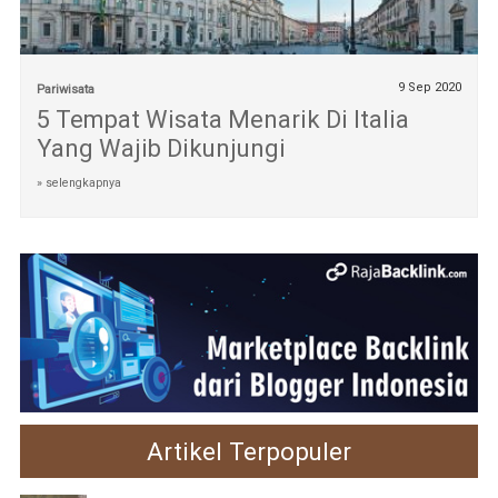
9 Sep 2020
Pariwisata
5 Tempat Wisata Menarik Di Italia
Yang Wajib Dikunjungi
» selengkapnya
Artikel Terpopuler