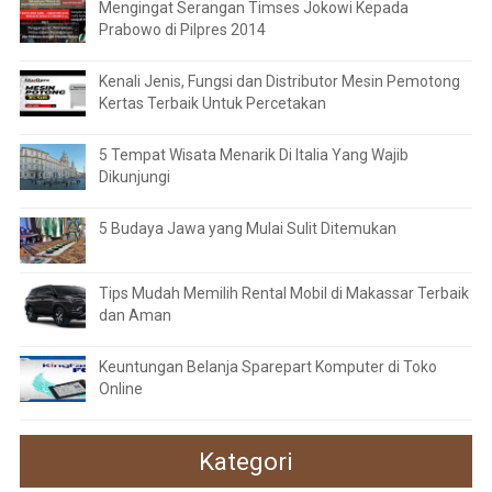
Mengingat Serangan Timses Jokowi Kepada
Prabowo di Pilpres 2014
Kenali Jenis, Fungsi dan Distributor Mesin Pemotong
Kertas Terbaik Untuk Percetakan
5 Tempat Wisata Menarik Di Italia Yang Wajib
Dikunjungi
5 Budaya Jawa yang Mulai Sulit Ditemukan
Tips Mudah Memilih Rental Mobil di Makassar Terbaik
dan Aman
Keuntungan Belanja Sparepart Komputer di Toko
Online
Kategori