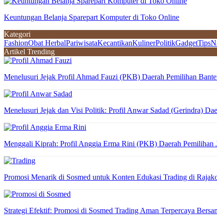
Keuntungan Belanja Sparepart Komputer di Toko Online
Kategori
Fashion
Obat Herbal
Pariwisata
Kecantikan
Kuliner
Politik
Gadget
Tips
N
Artikel Trending
Menelusuri Jejak Profil Ahmad Fauzi (PKB) Daerah Pemilihan Bante
Menelusuri Jejak dan Visi Politik: Profil Anwar Sadad (Gerindra) Da
Menggali Kiprah: Profil Anggia Erma Rini (PKB) Daerah Pemilihan
Promosi Menarik di Sosmed untuk Konten Edukasi Trading di Raja
Strategi Efektif: Promosi di Sosmed Trading Aman Terpercaya Ber