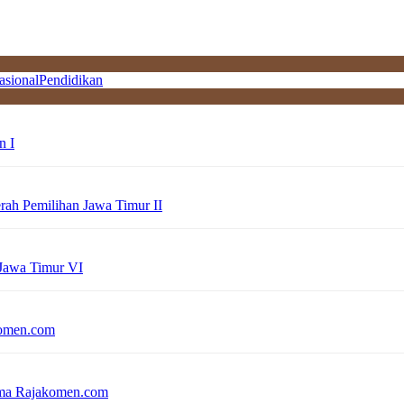
asional
Pendidikan
n I
erah Pemilihan Jawa Timur II
 Jawa Timur VI
komen.com
sama Rajakomen.com