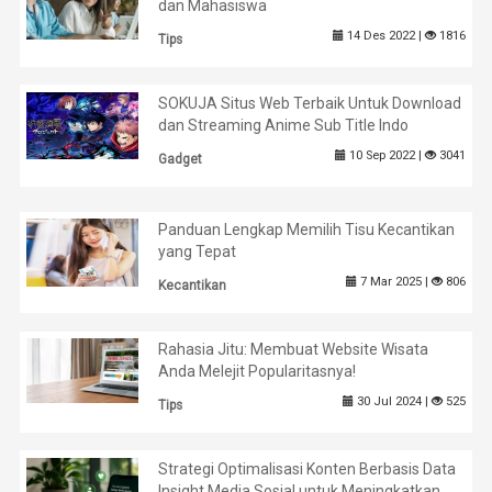
dan Mahasiswa
14 Des 2022 |
1816
Tips
SOKUJA Situs Web Terbaik Untuk Download
dan Streaming Anime Sub Title Indo
10 Sep 2022 |
3041
Gadget
Panduan Lengkap Memilih Tisu Kecantikan
yang Tepat
7 Mar 2025 |
806
Kecantikan
Rahasia Jitu: Membuat Website Wisata
Anda Melejit Popularitasnya!
30 Jul 2024 |
525
Tips
Strategi Optimalisasi Konten Berbasis Data
Insight Media Sosial untuk Meningkatkan