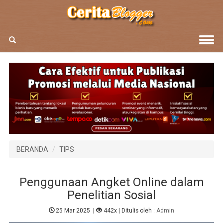
BERANDA
TIPS
Penggunaan Angket Online dalam
Penelitian Sosial
25 Mar 2025
|
442x
| Ditulis oleh :
Admin