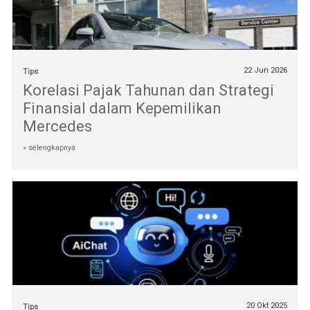
22 Jun 2026
Tips
Korelasi Pajak Tahunan dan Strategi
Finansial dalam Kepemilikan
Mercedes
» selengkapnya
20 Okt 2025
Tips