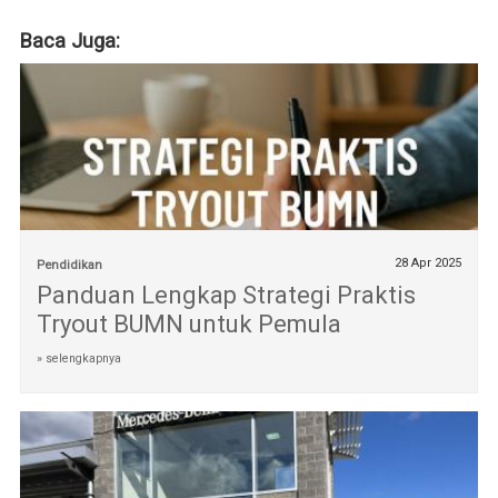
Baca Juga:
28 Apr 2025
Pendidikan
Panduan Lengkap Strategi Praktis
Tryout BUMN untuk Pemula
» selengkapnya