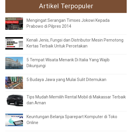
Artikel Terpopuler
Mengingat Serangan Timses Jokowi Kepada
Prabowo di Pilpres 2014
Kenali Jenis, Fungsi dan Distributor Mesin Pemotong
Kertas Terbaik Untuk Percetakan
5 Tempat Wisata Menarik Di Italia Yang Wajib
Dikunjungi
5 Budaya Jawa yang Mulai Sulit Ditemukan
Tips Mudah Memilih Rental Mobil di Makassar Terbaik
dan Aman
Keuntungan Belanja Sparepart Komputer di Toko
Online