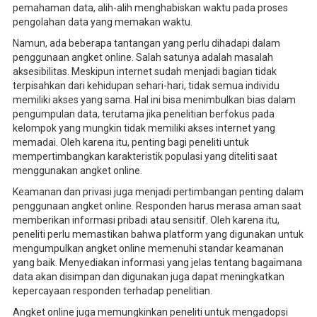
pemahaman data, alih-alih menghabiskan waktu pada proses
pengolahan data yang memakan waktu.
Namun, ada beberapa tantangan yang perlu dihadapi dalam
penggunaan angket online. Salah satunya adalah masalah
aksesibilitas. Meskipun internet sudah menjadi bagian tidak
terpisahkan dari kehidupan sehari-hari, tidak semua individu
memiliki akses yang sama. Hal ini bisa menimbulkan bias dalam
pengumpulan data, terutama jika penelitian berfokus pada
kelompok yang mungkin tidak memiliki akses internet yang
memadai. Oleh karena itu, penting bagi peneliti untuk
mempertimbangkan karakteristik populasi yang diteliti saat
menggunakan angket online.
Keamanan dan privasi juga menjadi pertimbangan penting dalam
penggunaan angket online. Responden harus merasa aman saat
memberikan informasi pribadi atau sensitif. Oleh karena itu,
peneliti perlu memastikan bahwa platform yang digunakan untuk
mengumpulkan angket online memenuhi standar keamanan
yang baik. Menyediakan informasi yang jelas tentang bagaimana
data akan disimpan dan digunakan juga dapat meningkatkan
kepercayaan responden terhadap penelitian.
Angket online juga memungkinkan peneliti untuk mengadopsi