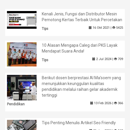
Kenali Jenis, Fungsi dan Distributor Mesin
Pemotong Kertas Terbaik Untuk Percetakan
16 Okt 2021 |
5425
Tips
10 Alasan Mengapa Caleg dari PKS Layak
Mendapat Suara Anda!
2 Jul 2024 |
709
Tips
Berikut dosen berprestasi Al Ma'soem yang
menunjukkan keunggulan kualitas
pendidikan melalui raihan gelar akademik
tertinggi
13 Feb 2026 |
366
Pendidikan
Tips Penting Menulis Artikel Seo Friendly