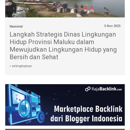
5 Nov 2025
Nasional
Langkah Strategis Dinas Lingkungan
Hidup Provinsi Maluku dalam
Mewujudkan Lingkungan Hidup yang
Bersih dan Sehat
» selengkapnya