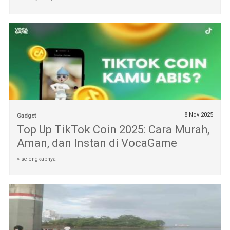
8 Nov 2025
Gadget
Top Up TikTok Coin 2025: Cara Murah,
Aman, dan Instan di VocaGame
» selengkapnya