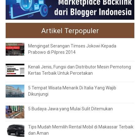
Artikel Terpopuler
Mengingat Serangan Timses Jokowi Kepada
Prabowo di Pilpres 2014
Kenali Jenis, Fungsi dan Distributor Mesin Pemotong
Kertas Terbaik Untuk Percetakan
5 Tempat Wisata Menarik Di Italia Yang Wajib
Dikunjungi
5 Budaya Jawa yang Mulai Sulit Ditemukan
Tips Mudah Memilih Rental Mobil di Makassar Terbaik
dan Aman