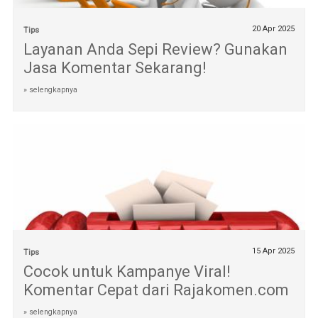
20 Apr 2025
Tips
Layanan Anda Sepi Review? Gunakan
Jasa Komentar Sekarang!
» selengkapnya
15 Apr 2025
Tips
Cocok untuk Kampanye Viral!
Komentar Cepat dari Rajakomen.com
» selengkapnya