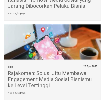
Jarang Dibocorkan Pelaku Bisnis
» selengkapnya
28 Apr 2025
Tips
Rajakomen: Solusi Jitu Membawa
Engagement Media Sosial Bisnismu
ke Level Tertinggi
» selengkapnya