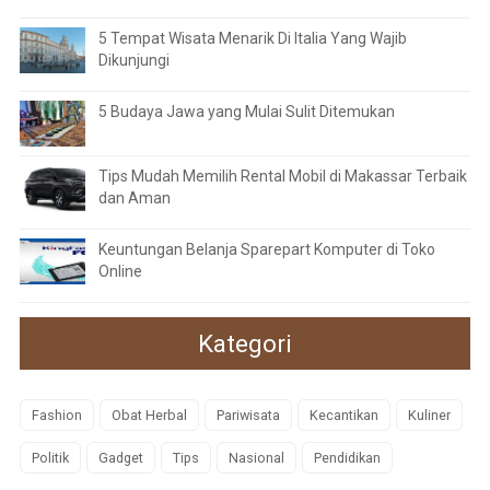
5 Tempat Wisata Menarik Di Italia Yang Wajib
Dikunjungi
5 Budaya Jawa yang Mulai Sulit Ditemukan
Tips Mudah Memilih Rental Mobil di Makassar Terbaik
dan Aman
Keuntungan Belanja Sparepart Komputer di Toko
Online
Kategori
Fashion
Obat Herbal
Pariwisata
Kecantikan
Kuliner
Politik
Gadget
Tips
Nasional
Pendidikan