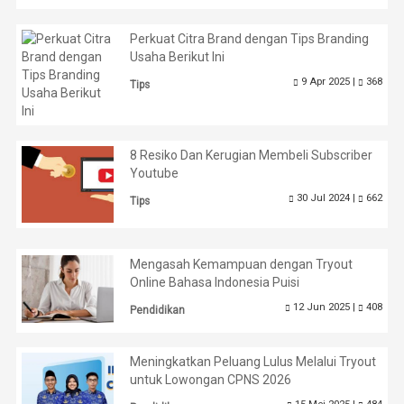
Perkuat Citra Brand dengan Tips Branding
Usaha Berikut Ini
9 Apr 2025 |
368
Tips
8 Resiko Dan Kerugian Membeli Subscriber
Youtube
30 Jul 2024 |
662
Tips
Mengasah Kemampuan dengan Tryout
Online Bahasa Indonesia Puisi
12 Jun 2025 |
408
Pendidikan
Meningkatkan Peluang Lulus Melalui Tryout
untuk Lowongan CPNS 2026