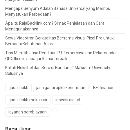
Mengapa Senyum Adalah Bahasa Universal yang Mampu
Menyatukan Perbedaan?
Apa Itu RajaBacklink.com? Simak Penjelasan dan Cara
Menggunakannya
Sewa Videotron Berkualitas Bersama Visual Pixel Pro untuk
Berbagai Kebutuhan Acara
Tips Memilih Jasa Pendirian PT Terpercaya dan Rekomendasi
QPOffice.id sebagai Solusi Terbaik
Kuliah Fleksibel dan Seru di Bandung? Ma'soem University
Solusinya
gadai bpkb
jasa gadai bpkb kendaraan
BFI finance
gadai bpkb makassar
inovasi digital
layanan pembiayaan
Baca Juga: