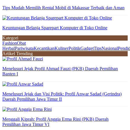
Tips Mudah Memilih Rental Mobil di Makassar Terbaik dan Aman
Keuntungan Belanja Sparepart Komputer di Toko Online
Kategori
Fashion
Obat
Herbal
Pariwisata
Kecantikan
Kuliner
Politik
Gadget
Tips
Nasional
Pendi
Artikel Trending
Menelusuri Jejak Profil Ahmad Fauzi (PKB) Daerah Pemilihan
Banten I
Menelusuri Jejak dan Visi Politik: Profil Anwar Sadad (Gerindra)
Daerah Pemilihan Jawa Timur II
Menggali Kiprah: Profil Anggia Erma Rini (PKB) Daerah
Pemilihan Jawa Timur VI