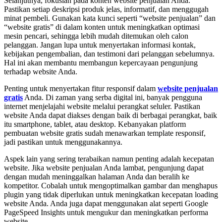
Selanjutnya, fokuslah pada konten website penjualan Anda.
Pastikan setiap deskripsi produk jelas, informatif, dan menggugah
minat pembeli. Gunakan kata kunci seperti “website penjualan” dan
“website gratis” di dalam konten untuk meningkatkan optimasi
mesin pencari, sehingga lebih mudah ditemukan oleh calon
pelanggan. Jangan lupa untuk menyertakan informasi kontak,
kebijakan pengembalian, dan testimoni dari pelanggan sebelumnya.
Hal ini akan membantu membangun kepercayaan pengunjung
terhadap website Anda.
Penting untuk menyertakan fitur responsif dalam
website penjualan
gratis
Anda. Di zaman yang serba digital ini, banyak pengguna
internet menjelajahi website melalui perangkat seluler. Pastikan
website Anda dapat diakses dengan baik di berbagai perangkat, baik
itu smartphone, tablet, atau desktop. Kebanyakan platform
pembuatan website gratis sudah menawarkan template responsif,
jadi pastikan untuk menggunakannya.
Aspek lain yang sering terabaikan namun penting adalah kecepatan
website. Jika website penjualan Anda lambat, pengunjung dapat
dengan mudah meninggalkan halaman Anda dan beralih ke
kompetitor. Cobalah untuk mengoptimalkan gambar dan menghapus
plugin yang tidak diperlukan untuk meningkatkan kecepatan loading
website Anda. Anda juga dapat menggunakan alat seperti Google
PageSpeed Insights untuk mengukur dan meningkatkan performa
website.