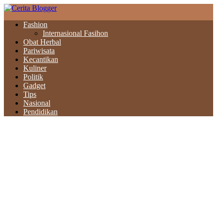
Fashion
Internasional Fasihon
Obat Herbal
Pariwisata
Kecantikan
Kuliner
Politik
Gadget
Tips
Nasional
Pendidikan