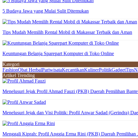
5 Budaya Jawa yang Mulai Sulit Ditemukan
Tips Mudah Memilih Rental Mobil di Makassar Terbaik dan Aman
Keuntungan Belanja Sparepart Komputer di Toko Online
Kategori
Fashion
Obat Herbal
Pariwisata
Kecantikan
Kuliner
Politik
Gadget
Tips
N
Artikel Trending
Menelusuri Jejak Profil Ahmad Fauzi (PKB) Daerah Pemilihan Bante
Menelusuri Jejak dan Visi Politik: Profil Anwar Sadad (Gerindra) Da
Menggali Kiprah: Profil Anggia Erma Rini (PKB) Daerah Pemilihan