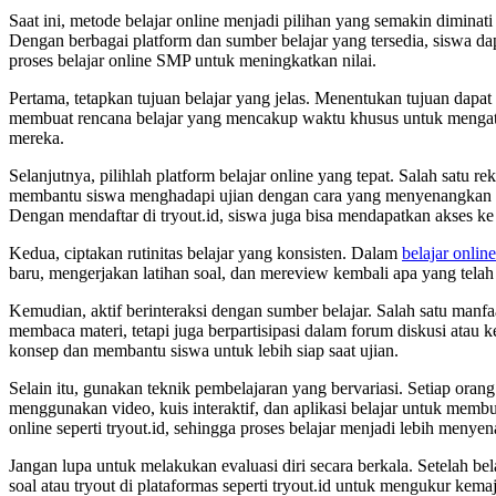
Saat ini, metode belajar online menjadi pilihan yang semakin diminati
Dengan berbagai platform dan sumber belajar yang tersedia, siswa d
proses belajar online SMP untuk meningkatkan nilai.
Pertama, tetapkan tujuan belajar yang jelas. Menentukan tujuan dapat
membuat rencana belajar yang mencakup waktu khusus untuk mengatasi
mereka.
Selanjutnya, pilihlah platform belajar online yang tepat. Salah satu r
membantu siswa menghadapi ujian dengan cara yang menyenangkan dan e
Dengan mendaftar di tryout.id, siswa juga bisa mendapatkan akses 
Kedua, ciptakan rutinitas belajar yang konsisten. Dalam
belajar onli
baru, mengerjakan latihan soal, dan mereview kembali apa yang telah 
Kemudian, aktif berinteraksi dengan sumber belajar. Salah satu manf
membaca materi, tetapi juga berpartisipasi dalam forum diskusi atau
konsep dan membantu siswa untuk lebih siap saat ujian.
Selain itu, gunakan teknik pembelajaran yang bervariasi. Setiap or
menggunakan video, kuis interaktif, dan aplikasi belajar untuk memb
online seperti tryout.id, sehingga proses belajar menjadi lebih men
Jangan lupa untuk melakukan evaluasi diri secara berkala. Setelah b
soal atau tryout di plataformas seperti tryout.id untuk mengukur k