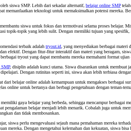
 oleh siswa SMP. Lebih dari sekadar alternatif,
belajar online SMP
telah
apat memanfaatkan teknologi untuk memaksimalkan potensi mereka. Beri
 membantu siswa untuk fokus dan termotivasi selama proses belajar. Mi
 topik-topik yang lebih sulit. Dengan memiliki tujuan yang spesifik, 
ekomendasi terbaik adalah
tryout.id
, yang menyediakan berbagai materi d
fektif. Dengan fitur-fitur interaktif dan materi yang beragam, siswa
ke berbagai tryout yang dapat membantu mereka memahami format ujian
ne SMP
, disiplin adalah kunci utama. Siswa disarankan untuk membuat 
dipelajari. Dengan rutinitas seperti ini, siswa akan lebih terbiasa de
aat dari belajar online adalah kemampuan untuk mengakses berbagai su
 kelas online untuk bertanya dan berbagi pengetahuan dengan teman-te
ang memiliki gaya belajar yang berbeda, sehingga mencampur berbagai 
uat pengalaman belajar menjadi lebih menarik. Cobalah juga untuk mema
yenangkan dan tidak membosankan.
elajar, siswa perlu mengevaluasi sejauh mana pemahaman mereka terhadap
emajuan mereka. Dengan mengetahui kelemahan dan kekuatan, siswa bisa