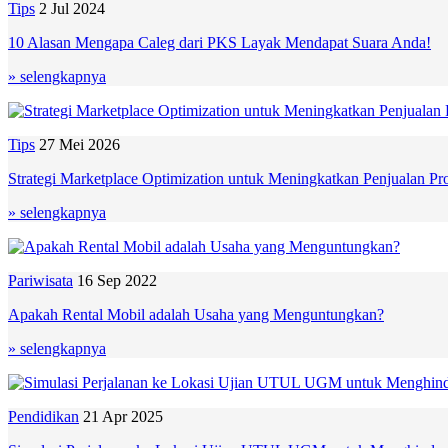
Tips
2 Jul 2024
10 Alasan Mengapa Caleg dari PKS Layak Mendapat Suara Anda!
» selengkapnya
Tips
27 Mei 2026
Strategi Marketplace Optimization untuk Meningkatkan Penjualan Pr
» selengkapnya
Pariwisata
16 Sep 2022
Apakah Rental Mobil adalah Usaha yang Menguntungkan?
» selengkapnya
Pendidikan
21 Apr 2025