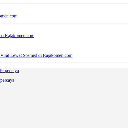
komen.com
sama Rajakomen.com
 Viral Lewat Sosmed di Rajakomen.com
rpercaya