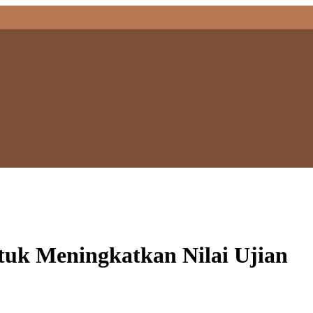
ntuk Meningkatkan Nilai Ujian