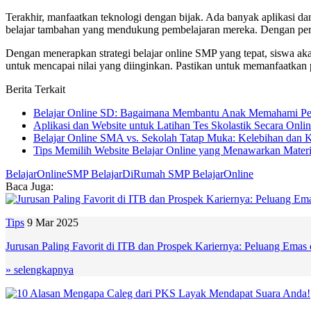
Terakhir, manfaatkan teknologi dengan bijak. Ada banyak aplikasi da
belajar tambahan yang mendukung pembelajaran mereka. Dengan pem
Dengan menerapkan strategi belajar online SMP yang tepat, siswa ak
untuk mencapai nilai yang diinginkan. Pastikan untuk memanfaatkan p
Berita Terkait
Belajar Online SD: Bagaimana Membantu Anak Memahami Pel
Aplikasi dan Website untuk Latihan Tes Skolastik Secara Onli
Belajar Online SMA vs. Sekolah Tatap Muka: Kelebihan dan
Tips Memilih Website Belajar Online yang Menawarkan Materi
BelajarOnlineSMP
BelajarDiRumah
SMP
BelajarOnline
Baca Juga:
Tips
9 Mar 2025
Jurusan Paling Favorit di ITB dan Prospek Kariernya: Peluang Emas 
» selengkapnya