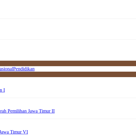
asional
Pendidikan
n I
erah Pemilihan Jawa Timur II
 Jawa Timur VI