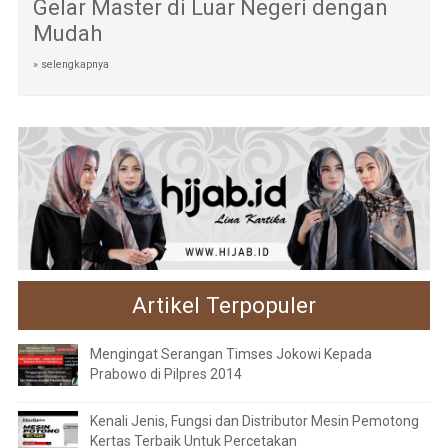
Gelar Master di Luar Negeri dengan
Mudah
» selengkapnya
Artikel Terpopuler
Mengingat Serangan Timses Jokowi Kepada
Prabowo di Pilpres 2014
Kenali Jenis, Fungsi dan Distributor Mesin Pemotong
Kertas Terbaik Untuk Percetakan