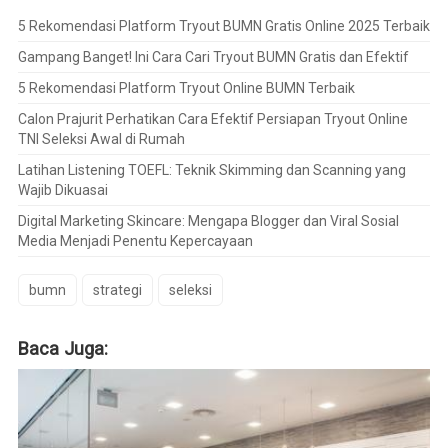
5 Rekomendasi Platform Tryout BUMN Gratis Online 2025 Terbaik
Gampang Banget! Ini Cara Cari Tryout BUMN Gratis dan Efektif
5 Rekomendasi Platform Tryout Online BUMN Terbaik
Calon Prajurit Perhatikan Cara Efektif Persiapan Tryout Online
TNI Seleksi Awal di Rumah
Latihan Listening TOEFL: Teknik Skimming dan Scanning yang
Wajib Dikuasai
Digital Marketing Skincare: Mengapa Blogger dan Viral Sosial
Media Menjadi Penentu Kepercayaan
bumn
strategi
seleksi
Baca Juga: