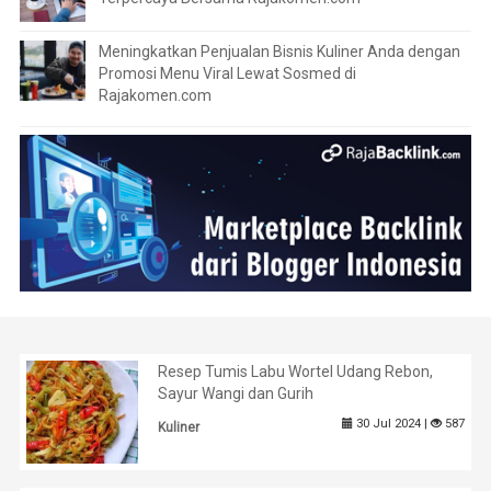
Meningkatkan Penjualan Bisnis Kuliner Anda dengan
Promosi Menu Viral Lewat Sosmed di
Rajakomen.com
Resep Tumis Labu Wortel Udang Rebon,
Sayur Wangi dan Gurih
30 Jul 2024 |
587
Kuliner