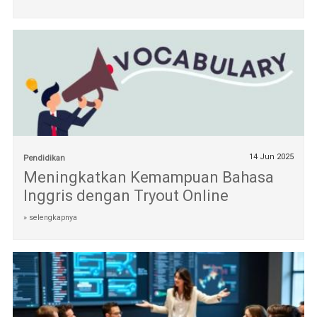
14 Jun 2025
Pendidikan
Meningkatkan Kemampuan Bahasa
Inggris dengan Tryout Online
» selengkapnya