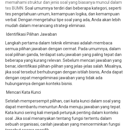
memahami struktur dan jenis soal yang biasanya muncul dalam
tes BUMN.
Soal umumnya terdiri dari beberapa kategori, seperti
tes pengetahuan umum, kemampuan logika, dan kemampuan
verbal. Dengan mengetahui tipe soal yang ada, Anda akan lebih
mudah dalam merancang strategi eliminasi.
Identifikasi Pilihan Jawaban
Langkah pertama dalam teknik eliminasi adalah membaca
semua pilihan jawaban dengan cermat. Pada umumnya, dalam
soal pilihan ganda, terdapat satu jawaban yang paling tepat dan
beberapa yang kurang relevan. Sebelum mencari jawaban yang
benar, identifikasi pilihan-pilihan yang jelas-jelas salah. Misalnya,
jika soal tersebut berhubungan dengan istilah bisnis, Anda dapat
dengan cepat mengeliminasi jawaban yang tidak ada
hubungannya dengan konteks bisnis.
Mencari Kata Kunci
Setelah mempersempit pilihan, cari kata kunci dalam soal yang
dapat membantu menuntun Anda menuju jawaban yang tepat.
Kata kunci sering kali menjadi petunjuk penting dalam konteks
soal. Jika soal menanyakan tentang fungsi tertentu dalam
sebuah organisasi, carilah jawaban yang mencerminkan fungsi