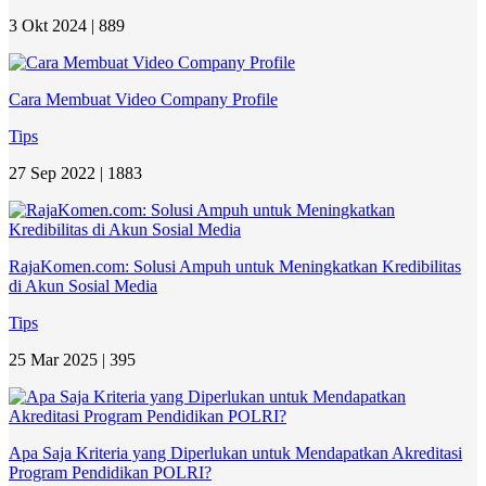
3 Okt 2024 |
889
Cara Membuat Video Company Profile
Tips
27 Sep 2022 |
1883
RajaKomen.com: Solusi Ampuh untuk Meningkatkan Kredibilitas
di Akun Sosial Media
Tips
25 Mar 2025 |
395
Apa Saja Kriteria yang Diperlukan untuk Mendapatkan Akreditasi
Program Pendidikan POLRI?