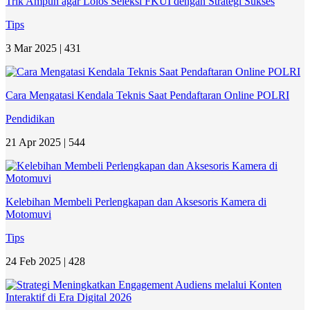
Trik Ampuh agar Lolos Seleksi FKUI dengan Strategi Sukses
Tips
3 Mar 2025 |
431
Cara Mengatasi Kendala Teknis Saat Pendaftaran Online POLRI
Pendidikan
21 Apr 2025 |
544
Kelebihan Membeli Perlengkapan dan Aksesoris Kamera di
Motomuvi
Tips
24 Feb 2025 |
428