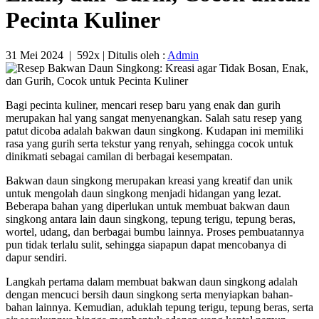
Pecinta Kuliner
31 Mei 2024
|
592x
| Ditulis oleh :
Admin
Bagi pecinta kuliner, mencari resep baru yang enak dan gurih
merupakan hal yang sangat menyenangkan. Salah satu resep yang
patut dicoba adalah bakwan daun singkong. Kudapan ini memiliki
rasa yang gurih serta tekstur yang renyah, sehingga cocok untuk
dinikmati sebagai camilan di berbagai kesempatan.
Bakwan daun singkong merupakan kreasi yang kreatif dan unik
untuk mengolah daun singkong menjadi hidangan yang lezat.
Beberapa bahan yang diperlukan untuk membuat bakwan daun
singkong antara lain daun singkong, tepung terigu, tepung beras,
wortel, udang, dan berbagai bumbu lainnya. Proses pembuatannya
pun tidak terlalu sulit, sehingga siapapun dapat mencobanya di
dapur sendiri.
Langkah pertama dalam membuat bakwan daun singkong adalah
dengan mencuci bersih daun singkong serta menyiapkan bahan-
bahan lainnya. Kemudian, aduklah tepung terigu, tepung beras, serta