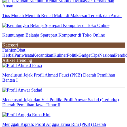
Tips Mudah Memilih Rental Mobil di Makassar Terbaik dan Aman
Keuntungan Belanja Sparepart Komputer di Toko Online
Kategori
Fashion
Obat
Herbal
Pariwisata
Kecantikan
Kuliner
Politik
Gadget
Tips
Nasional
Pendi
Artikel Trending
Menelusuri Jejak Profil Ahmad Fauzi (PKB) Daerah Pemilihan
Banten I
Menelusuri Jejak dan Visi Politik: Profil Anwar Sadad (Gerindra)
Daerah Pemilihan Jawa Timur II
Menggali Kiprah: Profil Anggia Erma Rini (PKB) Daerah