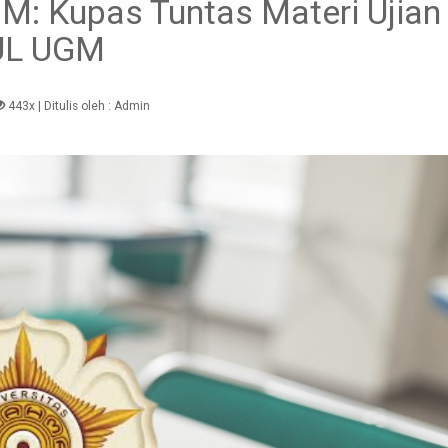
M: Kupas Tuntas Materi Ujian
UL UGM
443x
| Ditulis oleh :
Admin