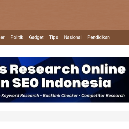
ner
Politik
Gadget
Tips
Nasional
Pendidikan