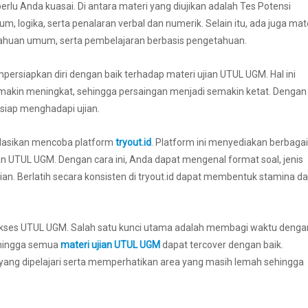
lu Anda kuasai. Di antara materi yang diujikan adalah Tes Potensi
logika, serta penalaran verbal dan numerik. Selain itu, ada juga mat
uan umum, serta pembelajaran berbasis pengetahuan.
siapkan diri dengan baik terhadap materi ujian UTUL UGM. Hal ini
makin meningkat, sehingga persaingan menjadi semakin ketat. Dengan
 siap menghadapi ujian.
dasikan mencoba platform
tryout.id
. Platform ini menyediakan berbagai
ian UTUL UGM. Dengan cara ini, Anda dapat mengenal format soal, jenis
an. Berlatih secara konsisten di tryout.id dapat membentuk stamina d
sukses UTUL UGM. Salah satu kunci utama adalah membagi waktu denga
sehingga semua
materi ujian UTUL UGM
dapat tercover dengan baik.
i yang dipelajari serta memperhatikan area yang masih lemah sehingga