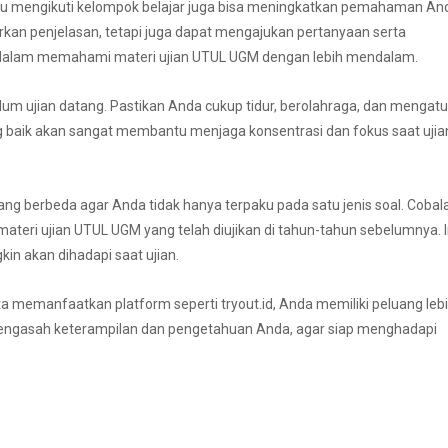
n atau mengikuti kelompok belajar juga bisa meningkatkan pemahaman An
kan penjelasan, tetapi juga dapat mengajukan pertanyaan serta
ing dalam memahami materi ujian UTUL UGM dengan lebih mendalam.
um ujian datang. Pastikan Anda cukup tidur, berolahraga, dan mengatu
ng baik akan sangat membantu menjaga konsentrasi dan fokus saat ujia
ang berbeda agar Anda tidak hanya terpaku pada satu jenis soal. Cobal
teri ujian UTUL UGM yang telah diujikan di tahun-tahun sebelumnya. I
n akan dihadapi saat ujian.
memanfaatkan platform seperti tryout.id, Anda memiliki peluang leb
mengasah keterampilan dan pengetahuan Anda, agar siap menghadapi