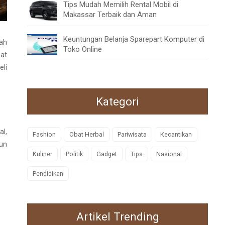
Tips Mudah Memilih Rental Mobil di
Makassar Terbaik dan Aman
Keuntungan Belanja Sparepart Komputer di
dah
Toko Online
uat
eli
Kategori
al,
Fashion
Obat Herbal
Pariwisata
Kecantikan
pun
Kuliner
Politik
Gadget
Tips
Nasional
Pendidikan
Artikel Trending