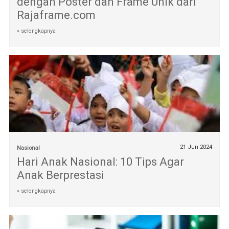
dengan Poster dan Frame Unik dari
Rajaframe.com
» selengkapnya
21 Jun 2024
Nasional
Hari Anak Nasional: 10 Tips Agar
Anak Berprestasi
» selengkapnya