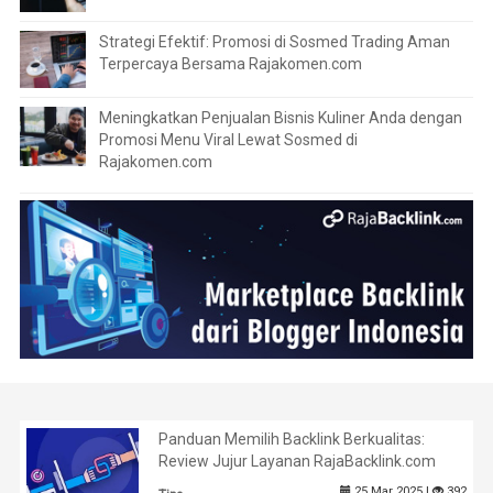
Strategi Efektif: Promosi di Sosmed Trading Aman
Terpercaya Bersama Rajakomen.com
Meningkatkan Penjualan Bisnis Kuliner Anda dengan
Promosi Menu Viral Lewat Sosmed di
Rajakomen.com
Panduan Memilih Backlink Berkualitas:
Review Jujur Layanan RajaBacklink.com
25 Mar 2025 |
392