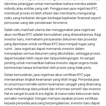
identitas pelanggan untuk memastikan bahwa mereka adalah
individu atau entitas yang sah. Penggunaan jasa registrasi KYC
membuat proses ini lebih efisien dan membantu mengurangi
risiko yang berkaitan dengan berbagai kejahatan finansial seperti
pencucian uang dan pendanaan terorisme.
Salah satu manfaat utama dari menggunakan jasa registrasi
akun verifikasi KYC adalah kemudahan yang ditawarkannya. Bagi
investor baru, memahami persyaratan dokumen dan prosedur
yang diperlukan untuk verifikasi KYC bisa menjadi tugas yang
rumit. Jasa registrasi dapat memandu investor dalam
menyiapkan semua dokumen yang dibutuhkan, sehingga proses
dapat berjalan lebih cepat dan tanpa kebingungan. Ini sangat
penting untuk memastikan bahwa investor dapat segera mulai
berinvestasi tanpa terhambat oleh proses yang tidak perlu.
Selain kemudahan, jasa registrasi akun verifikasi KYC juga
menawarkan tingkat keamanan yang lebih tinggi. Penyedia jasa
ini umumnya memiliki sistem keamanan canggih yang dirancang
untuk melindungi data pribadi dan informasi sensitif dari investor.
Hal ini sangat krusial di era digital, di mana risiko kebocoran data
semakin meningkat. Dengan mempercayakan proses verifikasi
kepada penyedia jasa yang berpengalaman, investor baru dapat