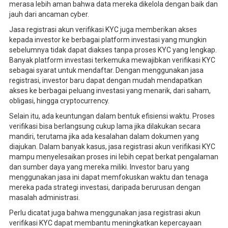
merasa lebih aman bahwa data mereka dikelola dengan baik dan
jauh dari ancaman cyber.
Jasa registrasi akun verifikasi KYC juga memberikan akses
kepada investor ke berbagai platform investasi yang mungkin
sebelumnya tidak dapat diakses tanpa proses KYC yang lengkap.
Banyak platform investasi terkemuka mewajibkan verifikasi KYC
sebagai syarat untuk mendaftar. Dengan menggunakan jasa
registrasi, investor baru dapat dengan mudah mendapatkan
akses ke berbagai peluang investasi yang menarik, dari saham,
obligasi, hingga cryptocurrency.
Selain itu, ada keuntungan dalam bentuk efisiensi waktu. Proses
verifikasi bisa berlangsung cukup lama jika dilakukan secara
mandiri, terutama jika ada kesalahan dalam dokumen yang
diajukan. Dalam banyak kasus, jasa registrasi akun verifikasi KYC
mampu menyelesaikan proses ini lebih cepat berkat pengalaman
dan sumber daya yang mereka miliki. Investor baru yang
menggunakan jasa ini dapat memfokuskan waktu dan tenaga
mereka pada strategi investasi, daripada berurusan dengan
masalah administrasi.
Perlu dicatat juga bahwa menggunakan jasa registrasi akun
verifikasi KYC dapat membantu meningkatkan kepercayaan