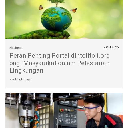
2 Okt 2025
Nasional
Peran Penting Portal dlhtolitoli.org
bagi Masyarakat dalam Pelestarian
Lingkungan
» selengkapnya