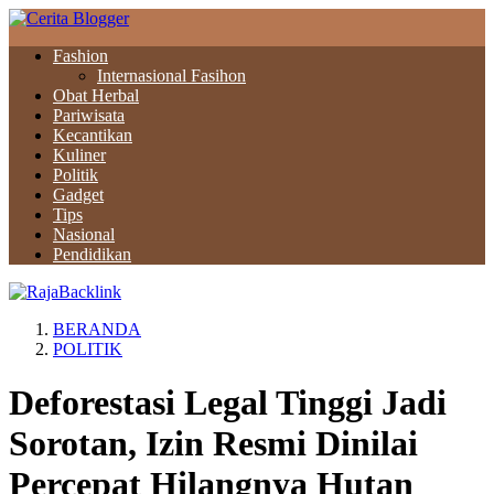
Fashion
Internasional Fasihon
Obat Herbal
Pariwisata
Kecantikan
Kuliner
Politik
Gadget
Tips
Nasional
Pendidikan
BERANDA
POLITIK
Deforestasi Legal Tinggi Jadi
Sorotan, Izin Resmi Dinilai
Percepat Hilangnya Hutan