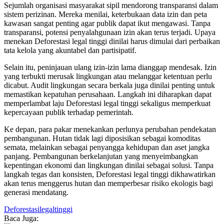
Sejumlah organisasi masyarakat sipil mendorong transparansi dalam
sistem perizinan. Mereka menilai, keterbukaan data izin dan peta
kawasan sangat penting agar publik dapat ikut mengawasi. Tanpa
transparansi, potensi penyalahgunaan izin akan terus terjadi. Upaya
menekan Deforestasi legal tinggi dinilai harus dimulai dari perbaikan
tata kelola yang akuntabel dan partisipatif.
Selain itu, peninjauan ulang izin-izin lama dianggap mendesak. Izin
yang terbukti merusak lingkungan atau melanggar ketentuan perlu
dicabut. Audit lingkungan secara berkala juga dinilai penting untuk
memastikan kepatuhan perusahaan. Langkah ini diharapkan dapat
memperlambat laju Deforestasi legal tinggi sekaligus memperkuat
kepercayaan publik terhadap pemerintah.
Ke depan, para pakar menekankan perlunya perubahan pendekatan
pembangunan. Hutan tidak lagi diposisikan sebagai komoditas
semata, melainkan sebagai penyangga kehidupan dan aset jangka
panjang. Pembangunan berkelanjutan yang menyeimbangkan
kepentingan ekonomi dan lingkungan dinilai sebagai solusi. Tanpa
langkah tegas dan konsisten, Deforestasi legal tinggi dikhawatirkan
akan terus menggerus hutan dan memperbesar risiko ekologis bagi
generasi mendatang.
Deforestasilegaltinggi
Baca Juga: