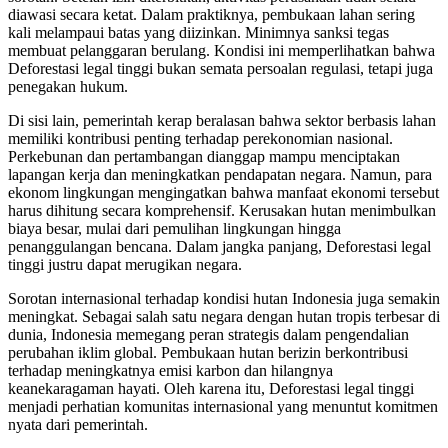
diawasi secara ketat. Dalam praktiknya, pembukaan lahan sering
kali melampaui batas yang diizinkan. Minimnya sanksi tegas
membuat pelanggaran berulang. Kondisi ini memperlihatkan bahwa
Deforestasi legal tinggi bukan semata persoalan regulasi, tetapi juga
penegakan hukum.
Di sisi lain, pemerintah kerap beralasan bahwa sektor berbasis lahan
memiliki kontribusi penting terhadap perekonomian nasional.
Perkebunan dan pertambangan dianggap mampu menciptakan
lapangan kerja dan meningkatkan pendapatan negara. Namun, para
ekonom lingkungan mengingatkan bahwa manfaat ekonomi tersebut
harus dihitung secara komprehensif. Kerusakan hutan menimbulkan
biaya besar, mulai dari pemulihan lingkungan hingga
penanggulangan bencana. Dalam jangka panjang, Deforestasi legal
tinggi justru dapat merugikan negara.
Sorotan internasional terhadap kondisi hutan Indonesia juga semakin
meningkat. Sebagai salah satu negara dengan hutan tropis terbesar di
dunia, Indonesia memegang peran strategis dalam pengendalian
perubahan iklim global. Pembukaan hutan berizin berkontribusi
terhadap meningkatnya emisi karbon dan hilangnya
keanekaragaman hayati. Oleh karena itu, Deforestasi legal tinggi
menjadi perhatian komunitas internasional yang menuntut komitmen
nyata dari pemerintah.