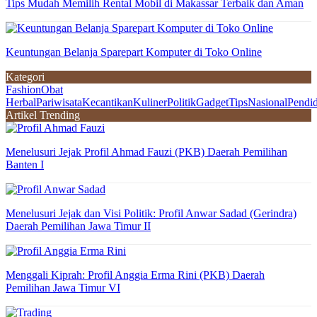
Tips Mudah Memilih Rental Mobil di Makassar Terbaik dan Aman
Keuntungan Belanja Sparepart Komputer di Toko Online
Kategori
Fashion
Obat
Herbal
Pariwisata
Kecantikan
Kuliner
Politik
Gadget
Tips
Nasional
Pendi
Artikel Trending
Menelusuri Jejak Profil Ahmad Fauzi (PKB) Daerah Pemilihan
Banten I
Menelusuri Jejak dan Visi Politik: Profil Anwar Sadad (Gerindra)
Daerah Pemilihan Jawa Timur II
Menggali Kiprah: Profil Anggia Erma Rini (PKB) Daerah
Pemilihan Jawa Timur VI