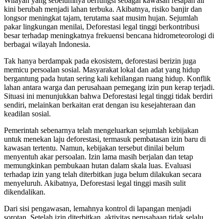
Wilayah yang sebelumnya berfungsi sebagai kawasan resapan air
kini berubah menjadi lahan terbuka. Akibatnya, risiko banjir dan
longsor meningkat tajam, terutama saat musim hujan. Sejumlah
pakar lingkungan menilai, Deforestasi legal tinggi berkontribusi
besar terhadap meningkatnya frekuensi bencana hidrometeorologi di
berbagai wilayah Indonesia.
Tak hanya berdampak pada ekosistem, deforestasi berizin juga
memicu persoalan sosial. Masyarakat lokal dan adat yang hidup
bergantung pada hutan sering kali kehilangan ruang hidup. Konflik
lahan antara warga dan perusahaan pemegang izin pun kerap terjadi.
Situasi ini menunjukkan bahwa Deforestasi legal tinggi tidak berdiri
sendiri, melainkan berkaitan erat dengan isu kesejahteraan dan
keadilan sosial.
Pemerintah sebenarnya telah mengeluarkan sejumlah kebijakan
untuk menekan laju deforestasi, termasuk pembatasan izin baru di
kawasan tertentu. Namun, kebijakan tersebut dinilai belum
menyentuh akar persoalan. Izin lama masih berjalan dan tetap
memungkinkan pembukaan hutan dalam skala luas. Evaluasi
terhadap izin yang telah diterbitkan juga belum dilakukan secara
menyeluruh. Akibatnya, Deforestasi legal tinggi masih sulit
dikendalikan.
Dari sisi pengawasan, lemahnya kontrol di lapangan menjadi
sorotan. Setelah izin diterbitkan, aktivitas perusahaan tidak selalu