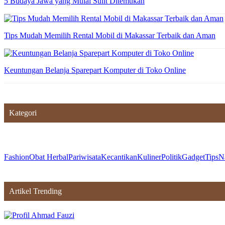
5 Budaya Jawa yang Mulai Sulit Ditemukan
Tips Mudah Memilih Rental Mobil di Makassar Terbaik dan Aman
Keuntungan Belanja Sparepart Komputer di Toko Online
Kategori
Fashion
Obat Herbal
Pariwisata
Kecantikan
Kuliner
Politik
Gadget
Tips
N
Artikel Trending