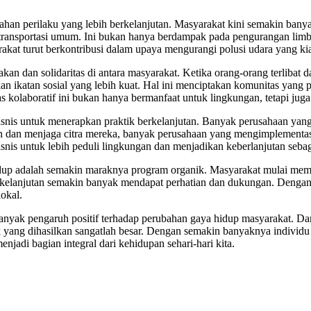
han perilaku yang lebih berkelanjutan. Masyarakat kini semakin ban
transportasi umum. Ini bukan hanya berdampak pada pengurangan limbah
kat turut berkontribusi dalam upaya mengurangi polusi udara yang k
 dan solidaritas di antara masyarakat. Ketika orang-orang terlibat d
 ikatan sosial yang lebih kuat. Hal ini menciptakan komunitas yang p
as kolaboratif ini bukan hanya bermanfaat untuk lingkungan, tetapi j
bisnis untuk menerapkan praktik berkelanjutan. Banyak perusahaan 
n dan menjaga citra mereka, banyak perusahaan yang mengimplementa
snis untuk lebih peduli lingkungan dan menjadikan keberlanjutan sebaga
hidup adalah semakin maraknya program organik. Masyarakat mulai m
erkelanjutan semakin banyak mendapat perhatian dan dukungan. Dengan m
okal.
nyak pengaruh positif terhadap perubahan gaya hidup masyarakat. Da
ang dihasilkan sangatlah besar. Dengan semakin banyaknya individu d
jadi bagian integral dari kehidupan sehari-hari kita.