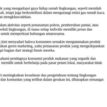
yak yang mengadopsi gaya hidup ramah lingkungan, seperti memilah
, tetapi juga berkontribusi dalam mengurangi emisi gas rumah kaca.
ian mengkhawatirkan.
alam aktivitas seperti penanaman pohon, pembersihan pantai, atau
eduli lingkungan, di mana setiap individu memiliki peran dan
uga untuk memperkuat hubungan antarsesama.
yang kini menyadari bahwa konsumen semakin mengutamakan produk
sikan green marketing, yaitu pemasaran produk yang mengedepankan
i bagian dari strategi bisnis mereka.
emahami pentingnya konsumsi produk makanan yang organik dan
emilih untuk berbelanja pada pasar petani lokal, masyarakat tidak
ri meningkatkan kesadaran dan pengetahuan tentang lingkungan
an komunitas yang terlibat dalam gerakan ini, diharapkan semangat