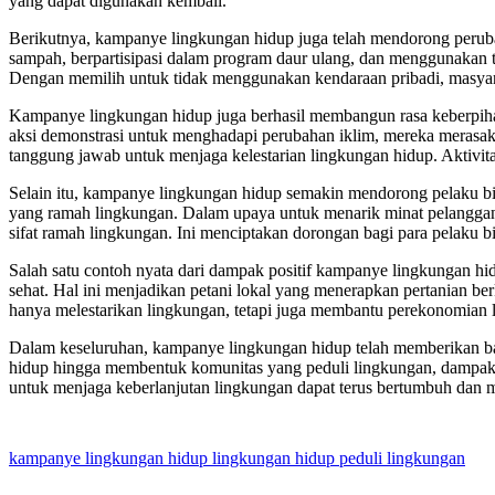
yang dapat digunakan kembali.
Berikutnya, kampanye lingkungan hidup juga telah mendorong peruba
sampah, berpartisipasi dalam program daur ulang, dan menggunakan 
Dengan memilih untuk tidak menggunakan kendaraan pribadi, masyara
Kampanye lingkungan hidup juga berhasil membangun rasa keberpihakan
aksi demonstrasi untuk menghadapi perubahan iklim, mereka merasakan
tanggung jawab untuk menjaga kelestarian lingkungan hidup. Aktivit
Selain itu, kampanye lingkungan hidup semakin mendorong pelaku 
yang ramah lingkungan. Dalam upaya untuk menarik minat pelangga
sifat ramah lingkungan. Ini menciptakan dorongan bagi para pelaku bi
Salah satu contoh nyata dari dampak positif kampanye lingkungan 
sehat. Hal ini menjadikan petani lokal yang menerapkan pertanian b
hanya melestarikan lingkungan, tetapi juga membantu perekonomian l
Dalam keseluruhan, kampanye lingkungan hidup telah memberikan ba
hidup hingga membentuk komunitas yang peduli lingkungan, dampak y
untuk menjaga keberlanjutan lingkungan dapat terus bertumbuh dan men
kampanye lingkungan hidup
lingkungan hidup
peduli lingkungan