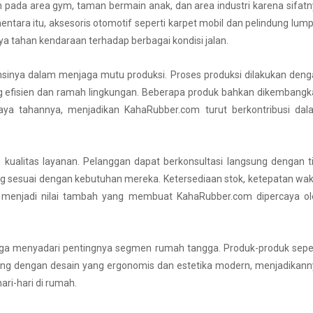
kan pada area gym, taman bermain anak, dan area industri karena sifat
tara itu, aksesoris otomotif seperti karpet mobil dan pelindung lum
 tahan kendaraan terhadap berbagai kondisi jalan.
sinya dalam menjaga mutu produksi. Proses produksi dilakukan den
 efisien dan ramah lingkungan. Beberapa produk bahkan dikembangk
ya tahannya, menjadikan KahaRubber.com turut berkontribusi dal
kualitas layanan. Pelanggan dapat berkonsultasi langsung dengan 
ng sesuai dengan kebutuhan mereka. Ketersediaan stok, ketepatan wa
if menjadi nilai tambah yang membuat KahaRubber.com dipercaya ol
uga menyadari pentingnya segmen rumah tangga. Produk-produk sepe
ancang dengan desain yang ergonomis dan estetika modern, menjadikan
ri-hari di rumah.