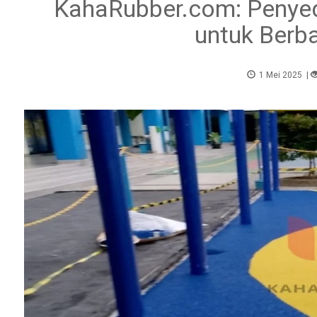
KahaRubber.com: Penyedi
untuk Berb
1 Mei 2025
|