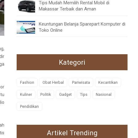
Tips Mudah Memilih Rental Mobil di
Makassar Terbaik dan Aman
Keuntungan Belanja Sparepart Komputer di
Toko Online
g,
dir
Kategori
uga
Fashion
Obat Herbal
Pariwisata
Kecantikan
tor
utu
Kuliner
Politik
Gadget
Tips
Nasional
lio
Pendidikan
mah
Artikel Trending
tis