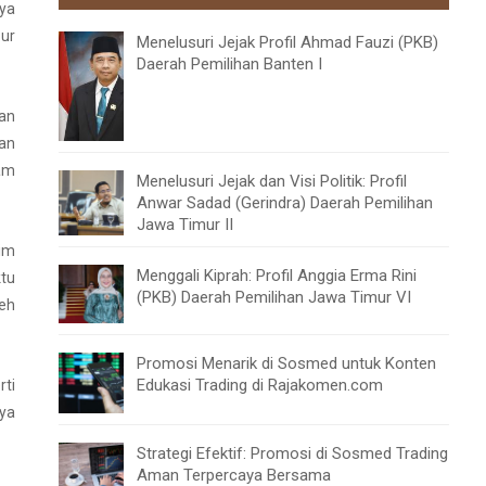
nya
pur
Menelusuri Jejak Profil Ahmad Fauzi (PKB)
Daerah Pemilihan Banten I
gan
an
am
Menelusuri Jejak dan Visi Politik: Profil
Anwar Sadad (Gerindra) Daerah Pemilihan
Jawa Timur II
tim
Menggali Kiprah: Profil Anggia Erma Rini
ktu
(PKB) Daerah Pemilihan Jawa Timur VI
eh
Promosi Menarik di Sosmed untuk Konten
Edukasi Trading di Rajakomen.com
rti
nya
Strategi Efektif: Promosi di Sosmed Trading
Aman Terpercaya Bersama