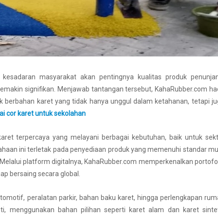
 kesadaran masyarakat akan pentingnya kualitas produk penunjan
 semakin signifikan. Menjawab tantangan tersebut, KahaRubber.com ha
 berbahan karet yang tidak hanya unggul dalam ketahanan, tetapi j
tai cor karet untuk sekolahan
aret terpercaya yang melayani berbagai kebutuhan, baik untuk sek
sahaan ini terletak pada penyediaan produk yang memenuhi standar m
 Melalui platform digitalnya, KahaRubber.com memperkenalkan portofo
ap bersaing secara global.
otomotif, peralatan parkir, bahan baku karet, hingga perlengkapan ru
ti, menggunakan bahan pilihan seperti karet alam dan karet sinte