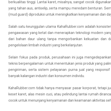
berkualitas tinggi. Lantai karet, misalnya, sangat cocok diguna
yang tahan aus, antiselip, serta mampu meredam benturan. Semen
(mud guard) diproduksi untuk meningkatkan kenyamanan dan daya
Salah satu keunggulan utama KahaRubber.com adalah konsisten
pengawasan yang ketat dan menerapkan teknologi modern yang
dari bahan daur ulang tanpa mengorbankan kekuatan dan da
pengelolaan limbah industri yang berkelanjutan.
Selain fokus pada produk, perusahaan ini juga mengedepankan 
teknis berpengalaman untuk menentukan jenis produk yang pali
pengiriman, serta sistem pelayanan purna jual yang respons
banyak kalangan industri dan konsumen individu.
KahaRubber.com tidak hanya menyasar pasar korporat, tetapi j
keset karet, alas mesin cuci, atau pelindung lantai rumah dir
cocok untuk menunjang kenyamanan dan keamanan aktivitas seha